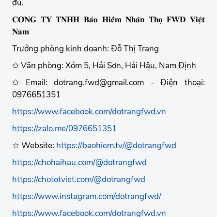
đủ.
𝐂𝐎̂𝐍𝐆 𝐓𝐘 𝐓𝐍𝐇𝐇 𝐁𝐚̉𝐨 𝐇𝐢𝐞̂̉𝐦 𝐍𝐡𝐚̂𝐧 𝐓𝐡𝐨̣ 𝐅𝐖𝐃 𝐕𝐢𝐞̣̂𝐭
𝐍𝐚𝐦
Trưởng phòng kinh doanh: Đỗ Thị Trang
✩ Văn phòng: Xóm 5, Hải Sơn, Hải Hậu, Nam Định
✩ Email: dotrang.fwd@gmail.com - Điện thoại:
0976651351
https://www.facebook.com/dotrangfwd.vn
https://zalo.me/0976651351
☆ Website:
https://baohiem.tv/@dotrangfwd
https://chohaihau.com/@dotrangfwd
https://chototviet.com/@dotrangfwd
https://www.instagram.com/dotrangfwd/
https://www.facebook.com/dotrangfwd.vn