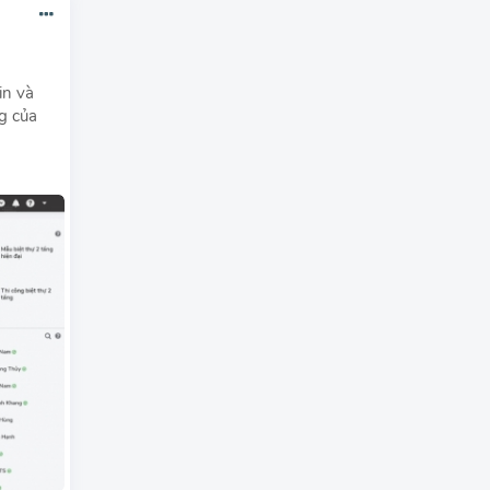
in và
g của