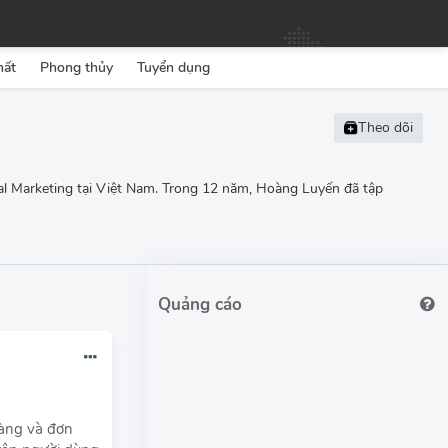
hất
Phong thủy
Tuyển dụng
al Marketing tại Việt Nam. Trong 12 năm, Hoàng Luyến đã tập
dàng và đơn