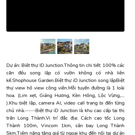
Dự án: Biệt thự ID Junction.Thông tin chi tiết: 100% các
căn đều song lập có vườn không có nhà liên
kế.Shophouse Garden.Biệt thự iD Junction song lậpBiệt
thự view hồ view công viên.Mỗi tuyến đường là 1 loài
hoa. (Lim xẹt, Giáng Hương, Kèn Hồng, Lộc Vừng,...
).Khu biệt lập, camera AI, video call trang bị đến từng
chủ nhà.-----Biệt thự iD Junction là khu cao cấp tại thị
trấn Long Thành.Vị trí đắc địa: Cách cao tốc Long
Thành 100m, Vincom 1km, sân bay Long Thành
5km.Tiềm năng tăng giá từ ngoại khu đến nội tại dự án