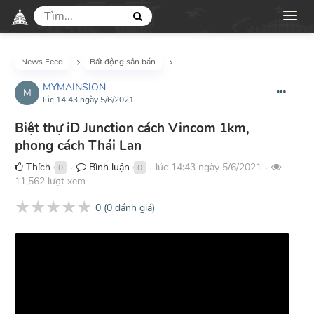
News Feed
Bất động sản bán
MYMAINSION
M
lúc 14:43 ngày 5/6/2021
Biệt thự iD Junction cách Vincom 1km,
phong cách Thái Lan
Thích
Bình luận
lúc 14:43 ngày 5/6/2021
0
0
●
●
●
11,562 lượt xem
★
★
★
★
★
0
(
0
đánh giá)