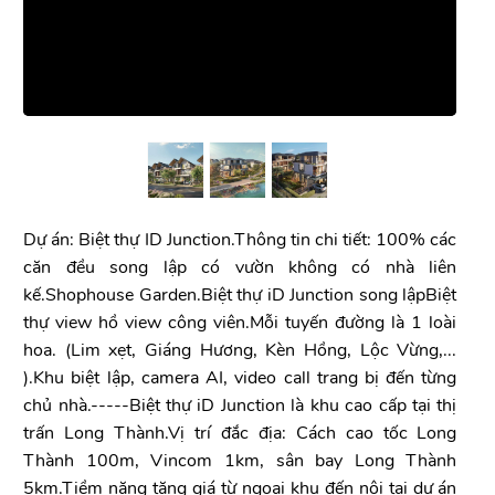
Dự án: Biệt thự ID Junction.Thông tin chi tiết: 100% các
căn đều song lập có vườn không có nhà liên
kế.Shophouse Garden.Biệt thự iD Junction song lậpBiệt
thự view hồ view công viên.Mỗi tuyến đường là 1 loài
hoa. (Lim xẹt, Giáng Hương, Kèn Hồng, Lộc Vừng,...
).Khu biệt lập, camera AI, video call trang bị đến từng
chủ nhà.-----Biệt thự iD Junction là khu cao cấp tại thị
trấn Long Thành.Vị trí đắc địa: Cách cao tốc Long
Thành 100m, Vincom 1km, sân bay Long Thành
5km.Tiềm năng tăng giá từ ngoại khu đến nội tại dự án