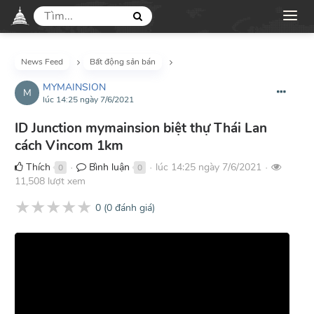
News Feed
Bất động sản bán
MYMAINSION
M
lúc 14:25 ngày 7/6/2021
ID Junction mymainsion biệt thự Thái Lan
cách Vincom 1km
Thích
Bình luận
lúc 14:25 ngày 7/6/2021
0
0
●
●
●
11,508 lượt xem
★
★
★
★
★
0
(
0
đánh giá)