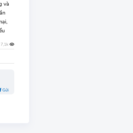
g và
hần
ại,
ểu
Gửi