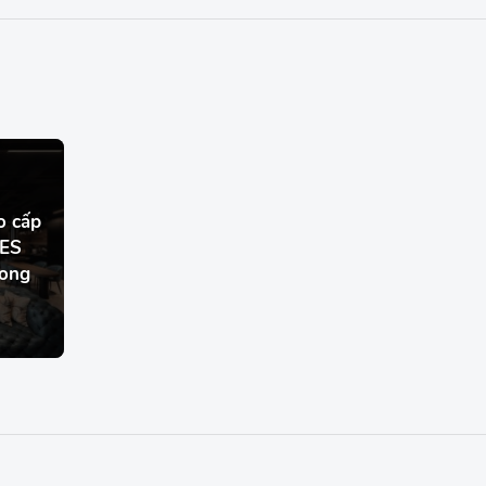
o cấp
ES
ong