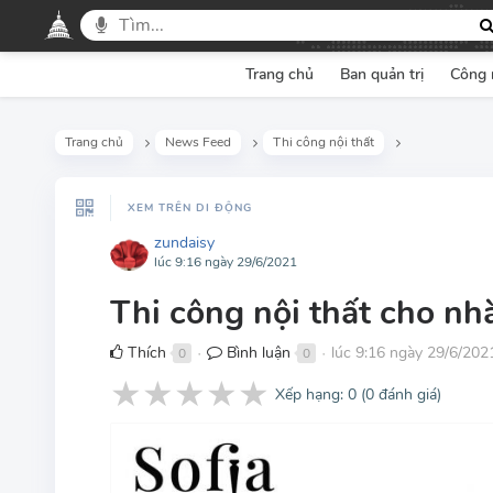
Trang chủ
Ban quản trị
Công 
Trang chủ
News Feed
Thi công nội thất
XEM TRÊN DI ĐỘNG
zundaisy
lúc 9:16 ngày 29/6/2021
Thi công nội thất cho nh
Thích
Bình luận
lúc 9:16 ngày 29/6/202
0
0
●
●
★
★
★
★
★
Xếp hạng:
0
(
0
đánh giá)