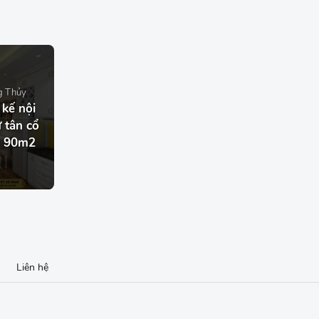
g Thủy
 kế nội
 tân cổ
ủ 90m2
Liên hệ