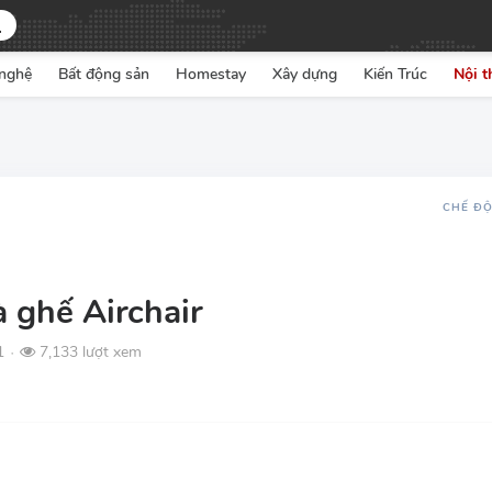
nghệ
Bất động sản
Homestay
Xây dựng
Kiến Trúc
Nội t
CHẾ Đ
à ghế Airchair
1
7,133 lượt xem
●