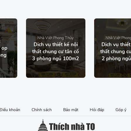
Nhà Việt Phong Thủy
Nhà Việt Phon
c
Dịch vụ thiết kế nội
Dịch vụ thiết
 op
thất chung cư tân cổ
thất chung cư
ong
3 phòng ngủ 100m2
2 phòng ng
Điều khoản
Chính sách
Bảo mật
Hỏi đáp
Góp ý