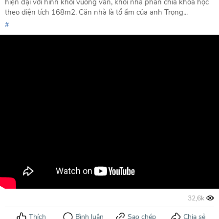
hiện đại với hình khối vuông vắn, khối nhà phân chia khoa học
theo diện tích 168m2. Căn nhà là tổ ấm của anh Trọng...