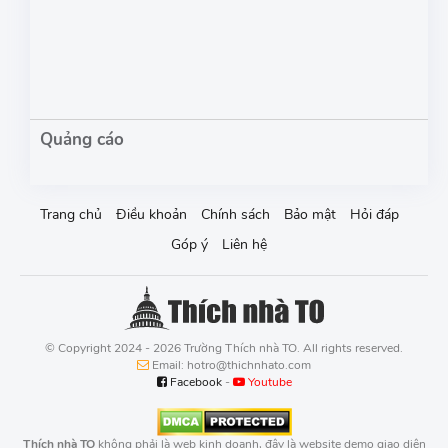
Trang chủ
Điều khoản
Chính sách
Bảo mật
Hỏi đáp
Góp ý
Liên hệ
© Copyright 2024 - 2026 Trường Thích nhà TO. All rights reserved.
Email: hotro@thichnhato.com
Facebook
-
Youtube
Thích nhà TO
không phải là web kinh doanh, đây là website demo giao diện