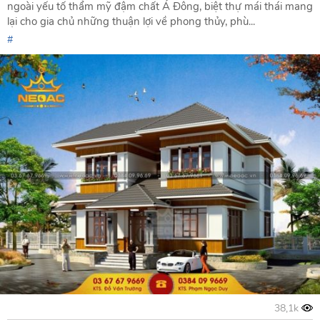
ngoài yếu tố thẩm mỹ đậm chất Á Đông, biệt thự mái thái mang
lại cho gia chủ những thuận lợi về phong thủy, phù...