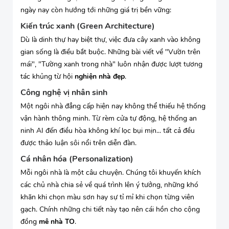
ngày nay còn hướng tới những giá trị bền vững:
Kiến trúc xanh (Green Architecture)
Dù là dinh thự hay biệt thự, việc đưa cây xanh vào không
gian sống là điều bắt buộc. Những bài viết về "Vườn trên
mái", "Tường xanh trong nhà" luôn nhận được lượt tương
tác khủng từ hội
nghiện nhà đẹp
.
Công nghệ vị nhân sinh
Một ngôi nhà đẳng cấp hiện nay không thể thiếu hệ thống
vận hành thông minh. Từ rèm cửa tự động, hệ thống an
ninh AI đến điều hòa không khí lọc bụi mịn... tất cả đều
được thảo luận sôi nổi trên diễn đàn.
Cá nhân hóa (Personalization)
Mỗi ngôi nhà là một câu chuyện. Chúng tôi khuyến khích
các chủ nhà chia sẻ về quá trình lên ý tưởng, những khó
khăn khi chọn màu sơn hay sự tỉ mỉ khi chọn từng viên
gạch. Chính những chi tiết này tạo nên cái hồn cho cộng
đồng
mê nhà TO
.