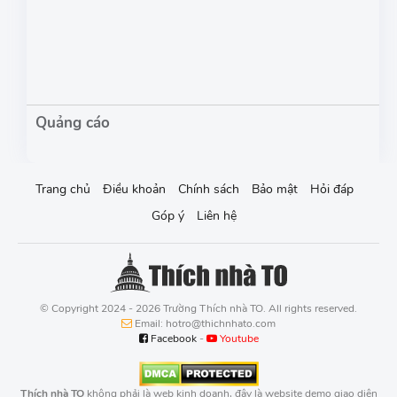
Trang chủ
Điều khoản
Chính sách
Bảo mật
Hỏi đáp
Góp ý
Liên hệ
© Copyright 2024 - 2026 Trường Thích nhà TO. All rights reserved.
Email: hotro@thichnhato.com
Facebook
-
Youtube
Thích nhà TO
không phải là web kinh doanh, đây là website demo giao diện