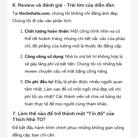
6. Review và đánh giá - Trái tim của diễn đàn
Tại
thichnhato.com
, chúng tôi không chỉ đăng ảnh đẹp.
Chúng tôi đi sâu vào phân tích:
Chất lượng hoàn thiện:
Một công trình nhìn xa có
thể rất hoành tráng, nhưng chi tiết sắc sảo của phào
chỉ, độ phẳng của tường mới là thước đo đẳng cấp.
Công năng sử dụng:
Nhà to mà bố trí không hợp lý
sẽ gây lãng phí và bất tiện. Chúng tôi có những bài
review chuyên sâu về mặt bằng công năng.
Chi phí đầu tư:
Đây là phần được nhiều người quan
tâm nhất. Làm sao để có một ngôi nhà đẹp với chi
phí tối ưu nhất? Các thành viên sẽ chia sẻ bảng dự
toán thực tế để mọi người cùng tham khảo.
7. Làm thế nào để trở thành một "Tín đồ" của
Thích Nhà TO?
Để bắt đầu hành trình chinh phục những không gian sống
đẳng cấp, bạn chỉ cần: