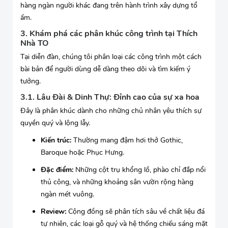
hàng ngàn người khác đang trên hành trình xây dựng tổ
ấm.
3. Khám phá các phân khúc công trình tại Thích
Nhà TO
Tại diễn đàn, chúng tôi phân loại các công trình một cách
bài bản để người dùng dễ dàng theo dõi và tìm kiếm ý
tưởng.
3.1. Lâu Đài & Dinh Thự: Đỉnh cao của sự xa hoa
Đây là phân khúc dành cho những chủ nhân yêu thích sự
quyền quý và lộng lẫy.
Kiến trúc:
Thường mang đậm hơi thở Gothic,
Baroque hoặc Phục Hưng.
Đặc điểm:
Những cột trụ khổng lồ, phào chỉ đắp nổi
thủ công, và những khoảng sân vườn rộng hàng
ngàn mét vuông.
Review:
Cộng đồng sẽ phân tích sâu về chất liệu đá
tự nhiên, các loại gỗ quý và hệ thống chiếu sáng mặt