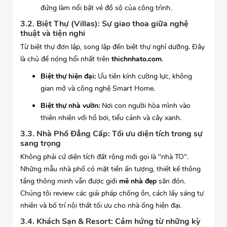
đứng làm nổi bật vẻ đồ sộ của công trình.
3.2. Biệt Thự (Villas): Sự giao thoa giữa nghệ
thuật và tiện nghi
Từ biệt thự đơn lập, song lập đến biệt thự nghỉ dưỡng. Đây
là chủ đề nóng hổi nhất trên
thichnhato.com
.
Biệt thự hiện đại:
Ưu tiên kính cường lực, không
gian mở và công nghệ Smart Home.
Biệt thự nhà vườn:
Nơi con người hòa mình vào
thiên nhiên với hồ bơi, tiểu cảnh và cây xanh.
3.3. Nhà Phố Đẳng Cấp: Tối ưu diện tích trong sự
sang trọng
Không phải cứ diện tích đất rộng mới gọi là "nhà TO".
Những mẫu nhà phố có mặt tiền ấn tượng, thiết kế thông
tầng thông minh vẫn được giới
mê nhà đẹp
săn đón.
Chúng tôi review các giải pháp chống ồn, cách lấy sáng tự
nhiên và bố trí nội thất tối ưu cho nhà ống hiện đại.
3.4. Khách Sạn & Resort: Cảm hứng từ những kỳ