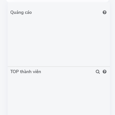
TOP thành viên