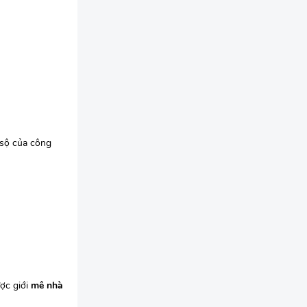
 sộ của công
ợc giới
mê nhà