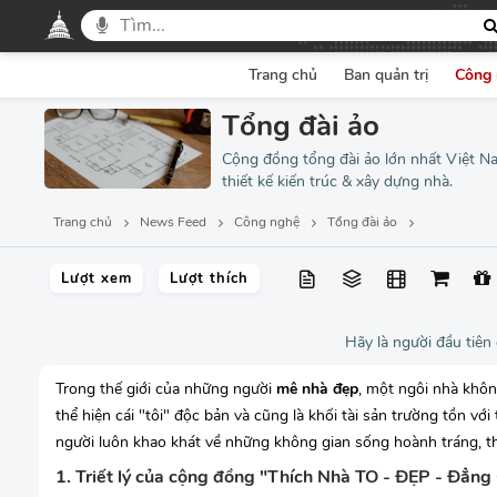
Trang chủ
Ban quản trị
Công 
Tổng đài ảo
Cộng đồng tổng đài ảo lớn nhất Việt Nam
thiết kế kiến trúc & xây dựng nhà.
Trang chủ
News Feed
Công nghệ
Tổng đài ảo
Lượt xem
Lượt thích
Hãy là người đầu tiên
Trong thế giới của những người
mê nhà đẹp
, một ngôi nhà khôn
thể hiện cái "tôi" độc bản và cũng là khối tài sản trường tồn v
người luôn khao khát về những không gian sống hoành tráng, t
1. Triết lý của cộng đồng "Thích Nhà TO - ĐẸP - Đẳng