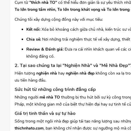
Cụm từ
"thích nhà TO"
có thể hiểu đơn giản là sự yêu thích nh
To lớn trong tầm nhìn, To lớn trong khát vọng và To lớn trong
Chúng tôi xây dựng cộng đồng này với mục tiêu:
Kết nối:
Xóa bỏ khoảng cách giữa chủ nhà, kiến trúc sư và
Chia sẻ:
Nơi những trải nghiệm thực tế về xây dựng, thiết k
Review & Đánh giá:
Đưa ra cái nhìn khách quan về các c
không đáng có.
2. Tại sao chúng ta lại "Nghiện Nhà" và "Mê Nhà Đẹp"
Hiện tượng
nghiện nhà
hay
nghiện nhà đẹp
không còn xa lạ tr
ưu tiên hàng đầu.
Sức hút từ những công trình đẳng cấp
Những người
mê nhà TO
thường bị thu hút bởi sự kỳ công tron
Pháp, một không gian mở của biệt thự hiện đại hay sự tinh tế củ
Giá trị tinh thần và sự tự hào
Sống trong một ngôi nhà đẹp giúp tái tạo năng lượng sau những
thichnhato.com
, bạn không chỉ nhận được sự ngưỡng mộ mà cò