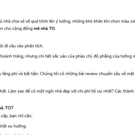
 nhà chia sẻ về quá trình lên ý tưởng, những khó khăn khi chọn màu sơ
 hồn cho cộng đồng
mê nhà TO
.
i đi sâu vào phân tích:
 hoành tráng, nhưng chi tiết sắc sảo của phào chỉ, độ phẳng của tường 
y lãng phí và bất tiện. Chúng tôi có những bài review chuyên sâu về mặ
t. Làm sao để có một ngôi nhà đẹp với chi phí tối ưu nhất? Các thành 
hà TO?
cấp, bạn chỉ cần:
hật xu hướng.