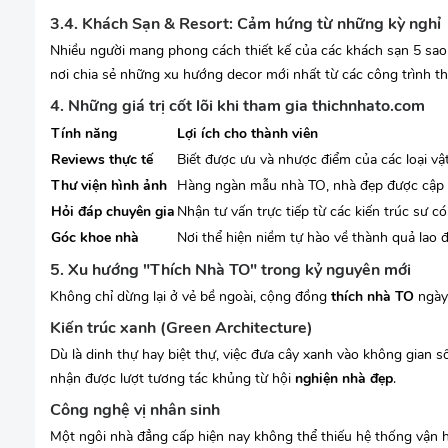
3.4. Khách Sạn & Resort: Cảm hứng từ những kỳ nghỉ
Nhiều người mang phong cách thiết kế của các khách sạn 5 sao
nơi chia sẻ những xu hướng decor mới nhất từ các công trình t
4. Những giá trị cốt lõi khi tham gia thichnhato.com
Tính năng
Lợi ích cho thành viên
Reviews thực tế
Biết được ưu và nhược điểm của các loại vật 
Thư viện hình ảnh
Hàng ngàn mẫu nhà TO, nhà đẹp được cập n
Hỏi đáp chuyên gia
Nhận tư vấn trực tiếp từ các kiến trúc sư c
Góc khoe nhà
Nơi thể hiện niềm tự hào về thành quả lao 
5. Xu hướng "Thích Nhà TO" trong kỷ nguyên mới
Không chỉ dừng lại ở vẻ bề ngoài, cộng đồng
thích nhà TO
ngày 
Kiến trúc xanh (Green Architecture)
Dù là dinh thự hay biệt thự, việc đưa cây xanh vào không gian 
nhận được lượt tương tác khủng từ hội
nghiện nhà đẹp
.
Công nghệ vị nhân sinh
Một ngôi nhà đẳng cấp hiện nay không thể thiếu hệ thống vận h