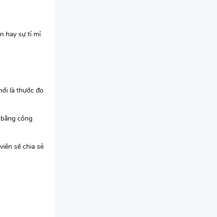
n hay sự tỉ mỉ
mới là thước đo
t bằng công
viên sẽ chia sẻ