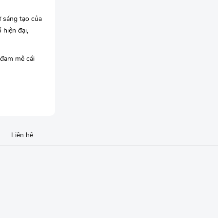
ự sáng tạo của
hiện đại,
 đam mê cái
Liên hệ