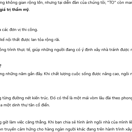
ững không gian rộng lớn, nhưng tại diễn đàn của chúng tôi, "TO" còn man
 giá trị thẩm mỹ
.
 các đơn vị thi công.
ế nội thất được lan tỏa rộng rãi.
ông trình thực tế, giúp những người đang có ý định xây nhà tránh được 
?
ong những năm gần đây. Khi chất lượng cuộc sống được nâng cao, ngôi n
g từng đường nét kiến trúc. Đó có thể là một mái vòm lâu đài theo phon
a một dinh thự tân cổ điển.
 giờ làm việc căng thẳng. Khi bạn chia sẻ hình ảnh ngôi nhà của mình l
n truyền cảm hứng cho hàng ngàn người khác đang trên hành trình xây