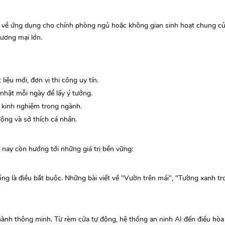
 về ứng dụng cho chính phòng ngủ hoặc không gian sinh hoạt chung củ
hương mại lớn.
liệu mới, đơn vị thi công uy tín.
hật mỗi ngày để lấy ý tưởng.
ó kinh nghiệm trong ngành.
động và sở thích cá nhân.
nay còn hướng tới những giá trị bền vững:
sống là điều bắt buộc. Những bài viết về "Vườn trên mái", "Tường xanh t
ành thông minh. Từ rèm cửa tự động, hệ thống an ninh AI đến điều hòa