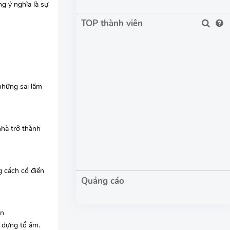
g ý nghĩa là sự
TOP thành viên
những sai lầm
hà trở thành
g cách cổ điển
ên
 dựng tổ ấm.