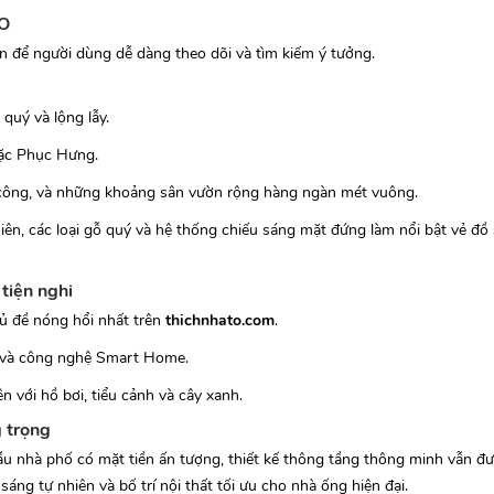
TO
ản để người dùng dễ dàng theo dõi và tìm kiếm ý tưởng.
quý và lộng lẫy.
ặc Phục Hưng.
 công, và những khoảng sân vườn rộng hàng ngàn mét vuông.
iên, các loại gỗ quý và hệ thống chiếu sáng mặt đứng làm nổi bật vẻ đồ
 tiện nghi
hủ đề nóng hổi nhất trên
thichnhato.com
.
ở và công nghệ Smart Home.
 với hồ bơi, tiểu cảnh và cây xanh.
g trọng
ẫu nhà phố có mặt tiền ấn tượng, thiết kế thông tầng thông minh vẫn đư
áng tự nhiên và bố trí nội thất tối ưu cho nhà ống hiện đại.