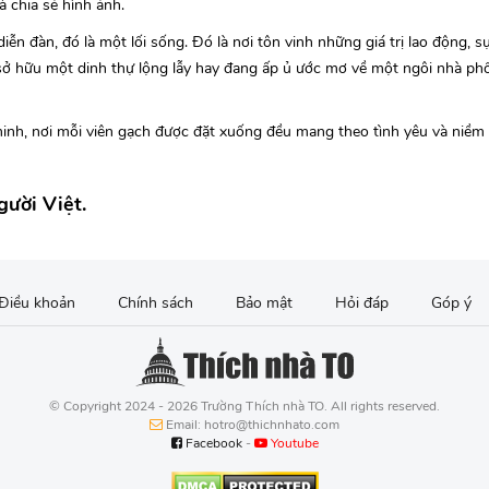
à chia sẻ hình ảnh.
iễn đàn, đó là một lối sống. Đó là nơi tôn vinh những giá trị lao động, s
sở hữu một dinh thự lộng lẫy hay đang ấp ủ ước mơ về một ngôi nhà phố 
inh, nơi mỗi viên gạch được đặt xuống đều mang theo tình yêu và niềm
gười Việt.
Điều khoản
Chính sách
Bảo mật
Hỏi đáp
Góp ý
© Copyright 2024 - 2026 Trường Thích nhà TO. All rights reserved.
Email: hotro@thichnhato.com
Facebook
-
Youtube