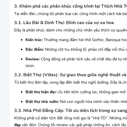
3. Khám phá các phân khúc công trình tại Thích Nhà 
Tại diễn đàn, chúng tôi phân loại các công trình một cách bài b
3.1. Lâu Đài & Dinh Thự: Đỉnh cao của sự xa hoa
Đây là phân khúc dành cho những chủ nhân yêu thích sự quyền 
Kiến trúc:
Thường mang đậm hơi thở Gothic, Baroque ho
Đặc điểm:
Những cột trụ khổng lồ, phào chỉ đắp nổi thủ
Review:
Cộng đồng sẽ phân tích sâu về chất liệu đá tự nh
trình.
3.2. Biệt Thự (Villas): Sự giao thoa giữa nghệ thuật và
Từ biệt thự đơn lập, song lập đến biệt thự nghỉ dưỡng. Đây là c
Biệt thự hiện đại:
Ưu tiên kính cường lực, không gian m
Biệt thự nhà vườn:
Nơi con người hòa mình vào thiên nhiên
3.3. Nhà Phố Đẳng Cấp: Tối ưu diện tích trong sự san
Không phải cứ diện tích đất rộng mới gọi là "nhà TO". Những m
đẹp
săn đón. Chúng tôi review các giải pháp chống ồn, cách lấy s