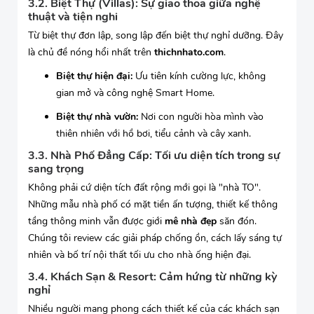
3.2. Biệt Thự (Villas): Sự giao thoa giữa nghệ
thuật và tiện nghi
Từ biệt thự đơn lập, song lập đến biệt thự nghỉ dưỡng. Đây
là chủ đề nóng hổi nhất trên
thichnhato.com
.
Biệt thự hiện đại:
Ưu tiên kính cường lực, không
gian mở và công nghệ Smart Home.
Biệt thự nhà vườn:
Nơi con người hòa mình vào
thiên nhiên với hồ bơi, tiểu cảnh và cây xanh.
3.3. Nhà Phố Đẳng Cấp: Tối ưu diện tích trong sự
sang trọng
Không phải cứ diện tích đất rộng mới gọi là "nhà TO".
Những mẫu nhà phố có mặt tiền ấn tượng, thiết kế thông
tầng thông minh vẫn được giới
mê nhà đẹp
săn đón.
Chúng tôi review các giải pháp chống ồn, cách lấy sáng tự
nhiên và bố trí nội thất tối ưu cho nhà ống hiện đại.
3.4. Khách Sạn & Resort: Cảm hứng từ những kỳ
nghỉ
Nhiều người mang phong cách thiết kế của các khách sạn