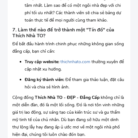
tâm nhất. Làm sao để có một ngôi nhà đẹp với chi
phí tối ưu nhất? Các thành viên sẽ chia sẻ bảng dự
toán thực tế để mọi người cùng tham khảo.
7. Làm thế nào để trở thành một "Tín đồ" của
Thích Nhà TO?
Để bắt đầu hành trình chinh phục những không gian sống
đẳng cấp, bạn chỉ cần:
Truy cập website:
thichnhato.com
thường xuyên để
cập nhật xu hướng.
Đăng ký thành viên:
Để tham gia thảo luận, đặt câu
hỏi và chia sẻ hình ảnh.
Cộng đồng
Thích Nhà TO - ĐẸP - Đẳng Cấp
không chỉ là
một diễn đàn, đó là một lối sống. Đó là nơi tôn vinh những
giá trị lao động, sự sáng tạo của kiến trúc sư và gu thẩm
mỹ tinh tế của chủ nhân. Dù bạn đang sở hữu một dinh
thự lộng lẫy hay đang ấp ủ ước mơ về một ngôi nhà phố
hiện đại, chúng tôi luôn chào đón bạn.