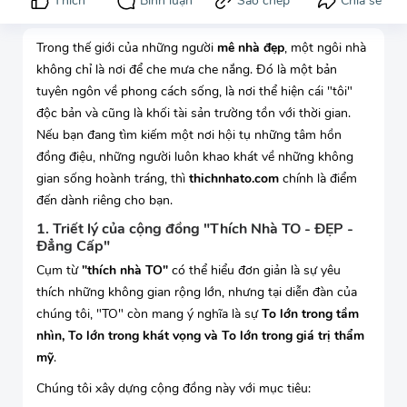
Trong thế giới của những người
mê nhà đẹp
, một ngôi nhà
không chỉ là nơi để che mưa che nắng. Đó là một bản
tuyên ngôn về phong cách sống, là nơi thể hiện cái "tôi"
độc bản và cũng là khối tài sản trường tồn với thời gian.
Nếu bạn đang tìm kiếm một nơi hội tụ những tâm hồn
đồng điệu, những người luôn khao khát về những không
gian sống hoành tráng, thì
thichnhato.com
chính là điểm
đến dành riêng cho bạn.
1. Triết lý của cộng đồng "Thích Nhà TO - ĐẸP -
Đẳng Cấp"
Cụm từ
"thích nhà TO"
có thể hiểu đơn giản là sự yêu
thích những không gian rộng lớn, nhưng tại diễn đàn của
chúng tôi, "TO" còn mang ý nghĩa là sự
To lớn trong tầm
nhìn, To lớn trong khát vọng và To lớn trong giá trị thẩm
mỹ
.
Chúng tôi xây dựng cộng đồng này với mục tiêu: