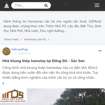
Kênh thông tin Homestay căn hộ cho người cần thuê, 100%nội
dung được chứng thực trên Thích Nhà TO: Lâu đài, Biệt Thự, Dinh
thự, Nhà Phố, Nhà vườn, Khu nghỉ dưỡng,...
News Feed
Homestay căn hộ
ketcauthep
7:12 16/5/2021
Nhà khung thép homstay tại Đồng Đò - Sóc Sơn
Công trình nhà khung thép homestay này có diện tích 65m2
được dựng bên sườn đồi nên việc thi công khá khó khăn. Tuy
nhiên bằng kinh nghiệm của mình các kỹ sư và công nhân...