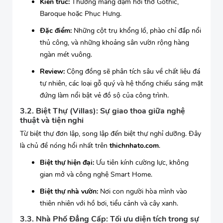
Kiến trúc:
Thường mang đậm hơi thở Gothic,
Baroque hoặc Phục Hưng.
Đặc điểm:
Những cột trụ khổng lồ, phào chỉ đắp nổi
thủ công, và những khoảng sân vườn rộng hàng
ngàn mét vuông.
Review:
Cộng đồng sẽ phân tích sâu về chất liệu đá
tự nhiên, các loại gỗ quý và hệ thống chiếu sáng mặt
đứng làm nổi bật vẻ đồ sộ của công trình.
3.2. Biệt Thự (Villas): Sự giao thoa giữa nghệ
thuật và tiện nghi
Từ biệt thự đơn lập, song lập đến biệt thự nghỉ dưỡng. Đây
là chủ đề nóng hổi nhất trên
thichnhato.com
.
Biệt thự hiện đại:
Ưu tiên kính cường lực, không
gian mở và công nghệ Smart Home.
Biệt thự nhà vườn:
Nơi con người hòa mình vào
thiên nhiên với hồ bơi, tiểu cảnh và cây xanh.
3.3. Nhà Phố Đẳng Cấp: Tối ưu diện tích trong sự