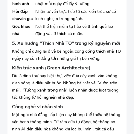
hình ảnh
nhật mỗi ngày để lấy ý tưởng.
Hỏi đáp
Nhận tư vấn trực tiếp từ các kiến trúc sư có
chuyên gia
kinh nghiệm trong ngành.
Góc khoe
Nơi thể hiện niềm tự hào về thành quả lao
nhà
động và sở thích cá nhân.
5. Xu hướng "Thích Nhà TO" trong kỷ nguyên mới
Không chỉ dừng lại ở vẻ bề ngoài, cộng đồng
thích nhà TO
ngày nay còn hướng tới những giá trị bền vững:
Kiến trúc xanh (Green Architecture)
Dù là dinh thự hay biệt thự, việc đưa cây xanh vào không
gian sống là điều bắt buộc. Những bài viết về "Vườn trên
mái", "Tường xanh trong nhà" luôn nhận được lượt tương
tác khủng từ hội
nghiện nhà đẹp
.
Công nghệ vị nhân sinh
Một ngôi nhà đẳng cấp hiện nay không thể thiếu hệ thống
vận hành thông minh. Từ rèm cửa tự động, hệ thống an
ninh AI đến điều hòa không khí lọc bụi mịn... tất cả đều