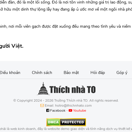
iễn đàn, đó là một lối sống. Đó là nơi tôn vinh những giá trị lao động, s
sở hữu một dinh thự lộng lẫy hay đang ấp ủ ước mơ về một ngôi nhà phố 
inh, nơi mỗi viên gạch được đặt xuống đều mang theo tình yêu và niềm
gười Việt.
Điều khoản
Chính sách
Bảo mật
Hỏi đáp
Góp ý
© Copyright 2024 - 2026 Trường Thích nhà TO. All rights reserved.
Email: hotro@thichnhato.com
Facebook
-
Youtube
hải là web kinh doanh, đây là website demo giao diện và tính năng dịch vụ thiết kế