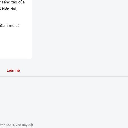
ự sáng tạo của
hiện đại,
 đam mê cái
Liên hệ
 web MXH, vào đây đặt