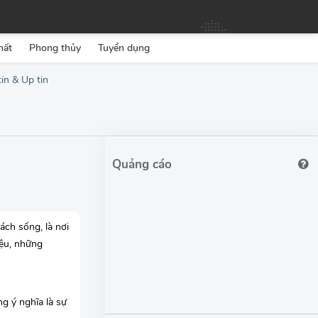
hất
Phong thủy
Tuyển dụng
in & Up tin
ách sống, là nơi
iệu, những
g ý nghĩa là sự