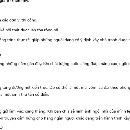
 giá trị thẩm mỹ
.
 các đơn vị thi công.
ế nội thất được lan tỏa rộng rãi.
ông trình thực tế, giúp những người đang có ý định xây nhà tránh được 
?
ong những năm gần đây. Khi chất lượng cuộc sống được nâng cao, ngôi n
g từng đường nét kiến trúc. Đó có thể là một mái vòm lâu đài theo phon
a một dinh thự tân cổ điển.
 giờ làm việc căng thẳng. Khi bạn chia sẻ hình ảnh ngôi nhà của mình l
n truyền cảm hứng cho hàng ngàn người khác đang trên hành trình xây
TO