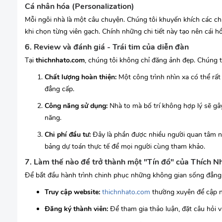
Cá nhân hóa (Personalization)
Mỗi ngôi nhà là một câu chuyện. Chúng tôi khuyến khích các chủ
khi chọn từng viên gạch. Chính những chi tiết này tạo nên cái
6. Review và đánh giá - Trái tim của diễn đàn
Tại
thichnhato.com
, chúng tôi không chỉ đăng ảnh đẹp. Chúng tô
Chất lượng hoàn thiện:
Một công trình nhìn xa có thể rất
đẳng cấp.
Công năng sử dụng:
Nhà to mà bố trí không hợp lý sẽ gâ
năng.
Chi phí đầu tư:
Đây là phần được nhiều người quan tâm nhấ
bảng dự toán thực tế để mọi người cùng tham khảo.
7. Làm thế nào để trở thành một "Tín đồ" của Thích N
Để bắt đầu hành trình chinh phục những không gian sống đẳng 
Truy cập website:
thichnhato.com
thường xuyên để cập n
Đăng ký thành viên:
Để tham gia thảo luận, đặt câu hỏi v