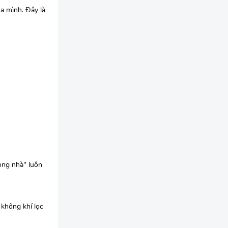
a mình. Đây là
rong nhà" luôn
 không khí lọc