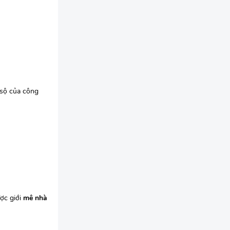
 sộ của công
ợc giới
mê nhà