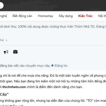
nghệ
Bất động sản
Homestay
Xây dựng
Kiến Trúc
Nội t
 kế dinh thự, 100% nội dung được chứng thực trên Thích Nhà TO. Đăng t
Thự
 đăng bài viết vào chuyên mục này.
Đăng tin
g chỉ là nơi để che mưa che nắng. Đó là một bản tuyên ngôn về phong c
ới thời gian. Nếu bạn đang tìm kiếm một nơi hội tụ những tâm hồn đồng đ
hì
thichnhato.com
chính là điểm đến dành riêng cho bạn.
 Cấp"
ững không gian rộng lớn, nhưng tại diễn đàn của chúng tôi, "TO" còn man