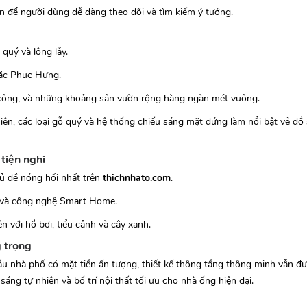
ản để người dùng dễ dàng theo dõi và tìm kiếm ý tưởng.
quý và lộng lẫy.
ặc Phục Hưng.
 công, và những khoảng sân vườn rộng hàng ngàn mét vuông.
iên, các loại gỗ quý và hệ thống chiếu sáng mặt đứng làm nổi bật vẻ đồ
 tiện nghi
hủ đề nóng hổi nhất trên
thichnhato.com
.
ở và công nghệ Smart Home.
 với hồ bơi, tiểu cảnh và cây xanh.
g trọng
ẫu nhà phố có mặt tiền ấn tượng, thiết kế thông tầng thông minh vẫn đư
áng tự nhiên và bố trí nội thất tối ưu cho nhà ống hiện đại.