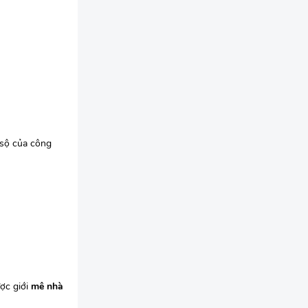
 sộ của công
ợc giới
mê nhà