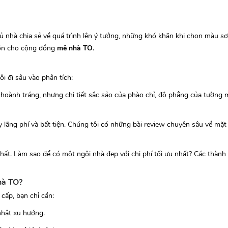
 nhà chia sẻ về quá trình lên ý tưởng, những khó khăn khi chọn màu sơ
 hồn cho cộng đồng
mê nhà TO
.
i đi sâu vào phân tích:
 hoành tráng, nhưng chi tiết sắc sảo của phào chỉ, độ phẳng của tường 
y lãng phí và bất tiện. Chúng tôi có những bài review chuyên sâu về mặ
t. Làm sao để có một ngôi nhà đẹp với chi phí tối ưu nhất? Các thành 
hà TO?
cấp, bạn chỉ cần:
hật xu hướng.