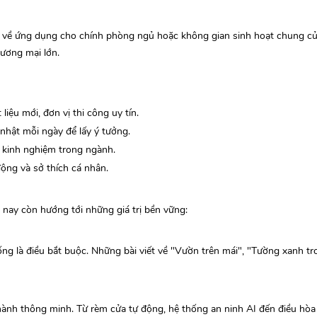
 về ứng dụng cho chính phòng ngủ hoặc không gian sinh hoạt chung củ
hương mại lớn.
liệu mới, đơn vị thi công uy tín.
hật mỗi ngày để lấy ý tưởng.
ó kinh nghiệm trong ngành.
động và sở thích cá nhân.
nay còn hướng tới những giá trị bền vững:
sống là điều bắt buộc. Những bài viết về "Vườn trên mái", "Tường xanh t
ành thông minh. Từ rèm cửa tự động, hệ thống an ninh AI đến điều hòa