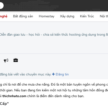
nghệ
Bất động sản
Homestay
Xây dựng
Kiến Trúc
Nội t
ễn đàn giao lưu - học hỏi - chia sẻ kiến thức hosting ứng dụng trong lĩ
 đăng bài viết vào chuyên mục này.
Đăng tin
g chỉ là nơi để che mưa che nắng. Đó là một bản tuyên ngôn về phong c
ới thời gian. Nếu bạn đang tìm kiếm một nơi hội tụ những tâm hồn đồng đ
hì
thichnhato.com
chính là điểm đến dành riêng cho bạn.
 Cấp"