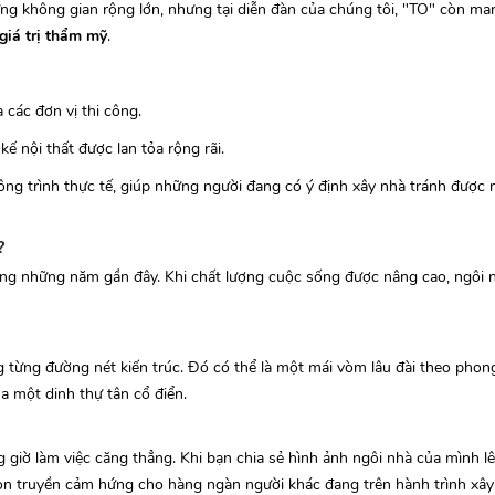
ững không gian rộng lớn, nhưng tại diễn đàn của chúng tôi, "TO" còn man
 giá trị thẩm mỹ
.
 các đơn vị thi công.
ế nội thất được lan tỏa rộng rãi.
ông trình thực tế, giúp những người đang có ý định xây nhà tránh được 
?
ong những năm gần đây. Khi chất lượng cuộc sống được nâng cao, ngôi n
g từng đường nét kiến trúc. Đó có thể là một mái vòm lâu đài theo phon
a một dinh thự tân cổ điển.
 giờ làm việc căng thẳng. Khi bạn chia sẻ hình ảnh ngôi nhà của mình l
n truyền cảm hứng cho hàng ngàn người khác đang trên hành trình xây