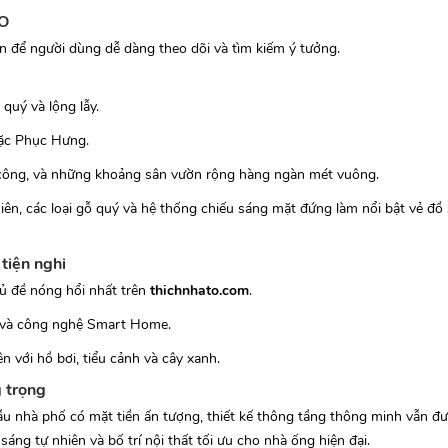
TO
ản để người dùng dễ dàng theo dõi và tìm kiếm ý tưởng.
quý và lộng lẫy.
ặc Phục Hưng.
 công, và những khoảng sân vườn rộng hàng ngàn mét vuông.
iên, các loại gỗ quý và hệ thống chiếu sáng mặt đứng làm nổi bật vẻ đồ
 tiện nghi
hủ đề nóng hổi nhất trên
thichnhato.com
.
ở và công nghệ Smart Home.
 với hồ bơi, tiểu cảnh và cây xanh.
g trọng
ẫu nhà phố có mặt tiền ấn tượng, thiết kế thông tầng thông minh vẫn đư
áng tự nhiên và bố trí nội thất tối ưu cho nhà ống hiện đại.