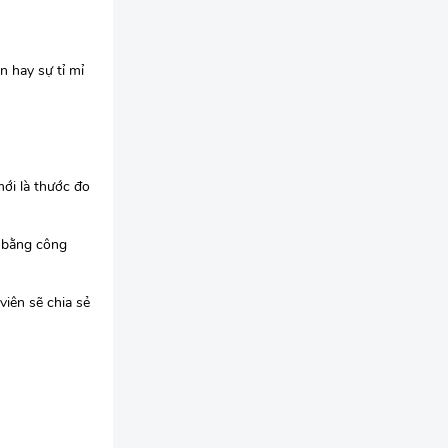
n hay sự tỉ mỉ
mới là thước đo
t bằng công
viên sẽ chia sẻ