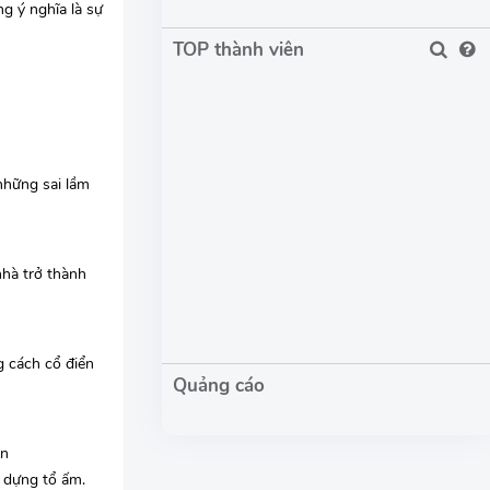
g ý nghĩa là sự
TOP thành viên
những sai lầm
hà trở thành
g cách cổ điển
ên
 dựng tổ ấm.