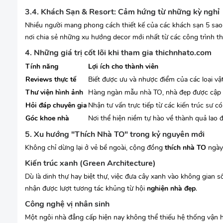
3.4. Khách Sạn & Resort: Cảm hứng từ những kỳ nghỉ
Nhiều người mang phong cách thiết kế của các khách sạn 5 sao
nơi chia sẻ những xu hướng decor mới nhất từ các công trình t
4. Những giá trị cốt lõi khi tham gia thichnhato.com
Tính năng
Lợi ích cho thành viên
Reviews thực tế
Biết được ưu và nhược điểm của các loại vật 
Thư viện hình ảnh
Hàng ngàn mẫu nhà TO, nhà đẹp được cập n
Hỏi đáp chuyên gia
Nhận tư vấn trực tiếp từ các kiến trúc sư c
Góc khoe nhà
Nơi thể hiện niềm tự hào về thành quả lao 
5. Xu hướng "Thích Nhà TO" trong kỷ nguyên mới
Không chỉ dừng lại ở vẻ bề ngoài, cộng đồng
thích nhà TO
ngày 
Kiến trúc xanh (Green Architecture)
Dù là dinh thự hay biệt thự, việc đưa cây xanh vào không gian 
nhận được lượt tương tác khủng từ hội
nghiện nhà đẹp
.
Công nghệ vị nhân sinh
Một ngôi nhà đẳng cấp hiện nay không thể thiếu hệ thống vận h