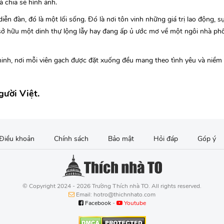
à chia sẻ hình ảnh.
iễn đàn, đó là một lối sống. Đó là nơi tôn vinh những giá trị lao động, s
sở hữu một dinh thự lộng lẫy hay đang ấp ủ ước mơ về một ngôi nhà phố 
inh, nơi mỗi viên gạch được đặt xuống đều mang theo tình yêu và niềm
gười Việt.
Điều khoản
Chính sách
Bảo mật
Hỏi đáp
Góp ý
© Copyright 2024 - 2026 Trường Thích nhà TO. All rights reserved.
Email: hotro@thichnhato.com
Facebook
-
Youtube