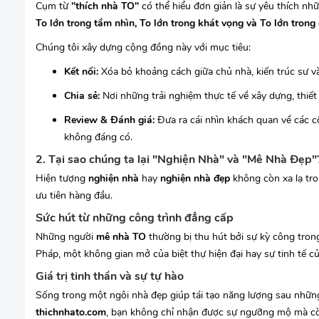
Cụm từ
"thích nhà TO"
có thể hiểu đơn giản là sự yêu thích nh
To lớn trong tầm nhìn, To lớn trong khát vọng và To lớn trong
Chúng tôi xây dựng cộng đồng này với mục tiêu:
Kết nối:
Xóa bỏ khoảng cách giữa chủ nhà, kiến trúc sư và
Chia sẻ:
Nơi những trải nghiệm thực tế về xây dựng, thiết k
Review & Đánh giá:
Đưa ra cái nhìn khách quan về các c
không đáng có.
2. Tại sao chúng ta lại "Nghiện Nhà" và "Mê Nhà Đẹp"
Hiện tượng
nghiện nhà
hay
nghiện nhà đẹp
không còn xa lạ tr
ưu tiên hàng đầu.
Sức hút từ những công trình đẳng cấp
Những người
mê nhà TO
thường bị thu hút bởi sự kỳ công tron
Pháp, một không gian mở của biệt thự hiện đại hay sự tinh tế củ
Giá trị tinh thần và sự tự hào
Sống trong một ngôi nhà đẹp giúp tái tạo năng lượng sau những
thichnhato.com
, bạn không chỉ nhận được sự ngưỡng mộ mà cò