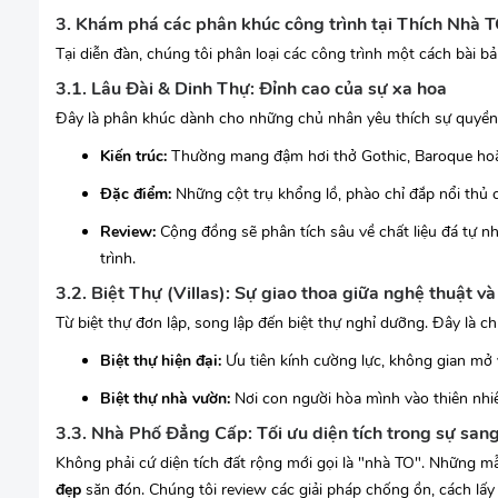
3. Khám phá các phân khúc công trình tại Thích Nhà 
Tại diễn đàn, chúng tôi phân loại các công trình một cách bài b
3.1. Lâu Đài & Dinh Thự: Đỉnh cao của sự xa hoa
Đây là phân khúc dành cho những chủ nhân yêu thích sự quyền 
Kiến trúc:
Thường mang đậm hơi thở Gothic, Baroque ho
Đặc điểm:
Những cột trụ khổng lồ, phào chỉ đắp nổi thủ
Review:
Cộng đồng sẽ phân tích sâu về chất liệu đá tự nh
trình.
3.2. Biệt Thự (Villas): Sự giao thoa giữa nghệ thuật và
Từ biệt thự đơn lập, song lập đến biệt thự nghỉ dưỡng. Đây là c
Biệt thự hiện đại:
Ưu tiên kính cường lực, không gian m
Biệt thự nhà vườn:
Nơi con người hòa mình vào thiên nhiên
3.3. Nhà Phố Đẳng Cấp: Tối ưu diện tích trong sự san
Không phải cứ diện tích đất rộng mới gọi là "nhà TO". Những m
đẹp
săn đón. Chúng tôi review các giải pháp chống ồn, cách lấy s