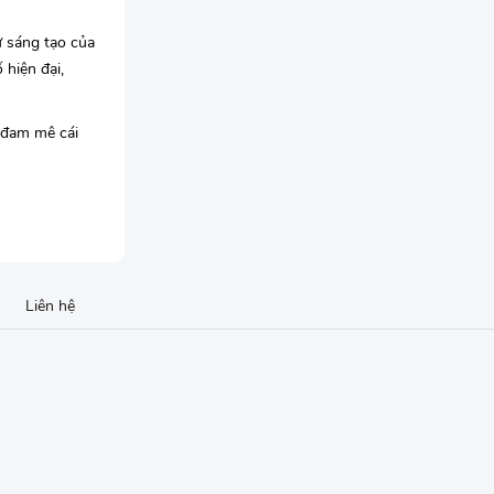
ự sáng tạo của
hiện đại,
 đam mê cái
Liên hệ