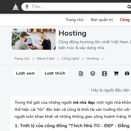
Trang chủ
Ban quản trị
Công 
Hosting
Cộng đồng hosting lớn nhất Việt Nam. Di
kiến trúc & xây dựng nhà.
Trang chủ
News Feed
Công nghệ
Hosting
Lượt xem
Lượt thích
Hãy là người đầu tiên
Trong thế giới của những người
mê nhà đẹp
, một ngôi nhà khôn
thể hiện cái "tôi" độc bản và cũng là khối tài sản trường tồn v
người luôn khao khát về những không gian sống hoành tráng, t
1. Triết lý của cộng đồng "Thích Nhà TO - ĐẸP - Đẳng