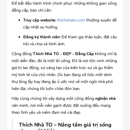
Để bắt đầu hành trình chinh phục những không gian sống
đẳng cấp, bạn chỉ cần:
Truy cập website:
thichnhato.com
thường xuyên để
cập nhật xu hướng.
Đăng ký thành viên:
Để tham gia thảo luận, đặt câu
hỏi và chia sẻ hình ảnh.
Cộng đồng
Thích Nhà TO - ĐẸP - Đẳng Cấp
không chỉ là
một diễn đàn, đó là một lối sống. Đó là nơi tôn vinh những
giá trị lao động, sự sáng tạo của kiến trúc sư và gu thẩm
mỹ tinh tế của chủ nhân. Dù bạn đang sở hữu một dinh
thự lộng lẫy hay đang ấp ủ ước mơ về một ngôi nhà phố
hiện đại, chúng tôi luôn chào đón bạn.
Hãy cùng chúng tôi xây dựng một cộng đồng
nghiện nhà
văn minh, nơi mỗi viên gạch được đặt xuống đều mang
theo tình yêu và niềm đam mê cái đẹp.
Thích Nhà TO – Nâng tầm giá trị sống