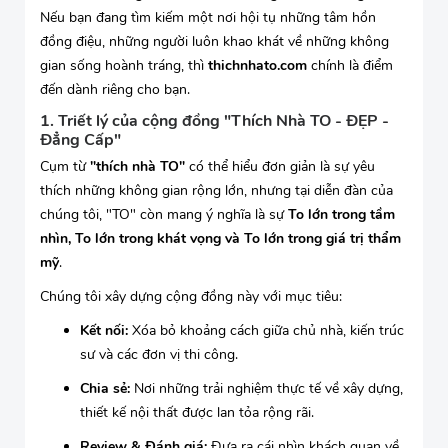
Nếu bạn đang tìm kiếm một nơi hội tụ những tâm hồn
đồng điệu, những người luôn khao khát về những không
gian sống hoành tráng, thì
thichnhato.com
chính là điểm
đến dành riêng cho bạn.
1. Triết lý của cộng đồng "Thích Nhà TO - ĐẸP -
Đẳng Cấp"
Cụm từ
"thích nhà TO"
có thể hiểu đơn giản là sự yêu
thích những không gian rộng lớn, nhưng tại diễn đàn của
chúng tôi, "TO" còn mang ý nghĩa là sự
To lớn trong tầm
nhìn, To lớn trong khát vọng và To lớn trong giá trị thẩm
mỹ
.
Chúng tôi xây dựng cộng đồng này với mục tiêu:
Kết nối:
Xóa bỏ khoảng cách giữa chủ nhà, kiến trúc
sư và các đơn vị thi công.
Chia sẻ:
Nơi những trải nghiệm thực tế về xây dựng,
thiết kế nội thất được lan tỏa rộng rãi.
Review & Đánh giá:
Đưa ra cái nhìn khách quan về