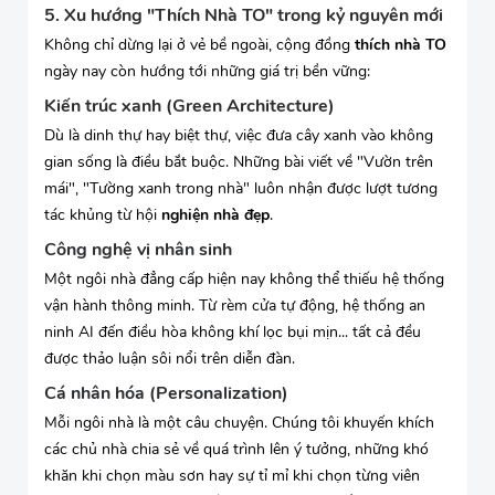
5. Xu hướng "Thích Nhà TO" trong kỷ nguyên mới
Không chỉ dừng lại ở vẻ bề ngoài, cộng đồng
thích nhà TO
ngày nay còn hướng tới những giá trị bền vững:
Kiến trúc xanh (Green Architecture)
Dù là dinh thự hay biệt thự, việc đưa cây xanh vào không
gian sống là điều bắt buộc. Những bài viết về "Vườn trên
mái", "Tường xanh trong nhà" luôn nhận được lượt tương
tác khủng từ hội
nghiện nhà đẹp
.
Công nghệ vị nhân sinh
Một ngôi nhà đẳng cấp hiện nay không thể thiếu hệ thống
vận hành thông minh. Từ rèm cửa tự động, hệ thống an
ninh AI đến điều hòa không khí lọc bụi mịn... tất cả đều
được thảo luận sôi nổi trên diễn đàn.
Cá nhân hóa (Personalization)
Mỗi ngôi nhà là một câu chuyện. Chúng tôi khuyến khích
các chủ nhà chia sẻ về quá trình lên ý tưởng, những khó
khăn khi chọn màu sơn hay sự tỉ mỉ khi chọn từng viên