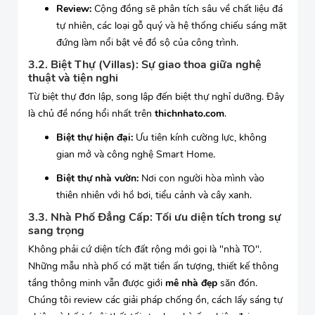
Review:
Cộng đồng sẽ phân tích sâu về chất liệu đá
tự nhiên, các loại gỗ quý và hệ thống chiếu sáng mặt
đứng làm nổi bật vẻ đồ sộ của công trình.
3.2. Biệt Thự (Villas): Sự giao thoa giữa nghệ
thuật và tiện nghi
Từ biệt thự đơn lập, song lập đến biệt thự nghỉ dưỡng. Đây
là chủ đề nóng hổi nhất trên
thichnhato.com
.
Biệt thự hiện đại:
Ưu tiên kính cường lực, không
gian mở và công nghệ Smart Home.
Biệt thự nhà vườn:
Nơi con người hòa mình vào
thiên nhiên với hồ bơi, tiểu cảnh và cây xanh.
3.3. Nhà Phố Đẳng Cấp: Tối ưu diện tích trong sự
sang trọng
Không phải cứ diện tích đất rộng mới gọi là "nhà TO".
Những mẫu nhà phố có mặt tiền ấn tượng, thiết kế thông
tầng thông minh vẫn được giới
mê nhà đẹp
săn đón.
Chúng tôi review các giải pháp chống ồn, cách lấy sáng tự