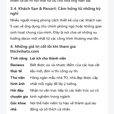
nhiên và bố trí nội thất tối ưu cho nhà ống hiện đại.
3.4. Khách Sạn & Resort: Cảm hứng từ những kỳ
nghỉ
Nhiều người mang phong cách thiết kế của các khách sạn
5 sao về ứng dụng cho chính phòng ngủ hoặc không gian
sinh hoạt chung của mình. Đây là nơi chia sẻ những xu
hướng decor mới nhất từ các công trình thương mại lớn.
4. Những giá trị cốt lõi khi tham gia
thichnhato.com
Tính năng
Lợi ích cho thành viên
Reviews
Biết được ưu và nhược điểm của các loại vật
thực tế
liệu mới, đơn vị thi công uy tín.
Thư viện
Hàng ngàn mẫu nhà TO, nhà đẹp được cập
hình ảnh
nhật mỗi ngày để lấy ý tưởng.
Hỏi đáp
Nhận tư vấn trực tiếp từ các kiến trúc sư có
chuyên gia
kinh nghiệm trong ngành.
Góc khoe
Nơi thể hiện niềm tự hào về thành quả lao
nhà
động và sở thích cá nhân.