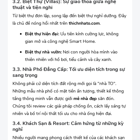
3.2. Biệt Thự (Villas): Sự giao thoa giữa nghệ
thuật và tiện nghi
Từ biệt thự đơn lập, song lập đến biệt thự nghỉ dưỡng. Đây
là chủ đề nóng hổi nhất trên
thichnhato.com
.
Biệt thự hiện đại:
Ưu tiên kính cường lực, không
gian mở và công nghệ Smart Home.
Biệt thự nhà vườn:
Nơi con người hòa mình vào
thiên nhiên với hồ bơi, tiểu cảnh và cây xanh.
3.3. Nhà Phố Đẳng Cấp: Tối ưu diện tích trong sự
sang trọng
Không phải cứ diện tích đất rộng mới gọi là "nhà TO".
Những mẫu nhà phố có mặt tiền ấn tượng, thiết kế thông
tầng thông minh vẫn được giới
mê nhà đẹp
săn đón.
Chúng tôi review các giải pháp chống ồn, cách lấy sáng tự
nhiên và bố trí nội thất tối ưu cho nhà ống hiện đại.
3.4. Khách Sạn & Resort: Cảm hứng từ những kỳ
nghỉ
Nhiều người mang phong cách thiết kế của các khách sạn