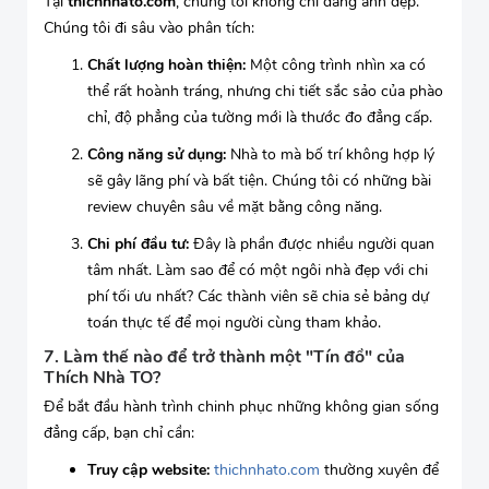
Tại
thichnhato.com
, chúng tôi không chỉ đăng ảnh đẹp.
Chúng tôi đi sâu vào phân tích:
Chất lượng hoàn thiện:
Một công trình nhìn xa có
thể rất hoành tráng, nhưng chi tiết sắc sảo của phào
chỉ, độ phẳng của tường mới là thước đo đẳng cấp.
Công năng sử dụng:
Nhà to mà bố trí không hợp lý
sẽ gây lãng phí và bất tiện. Chúng tôi có những bài
review chuyên sâu về mặt bằng công năng.
Chi phí đầu tư:
Đây là phần được nhiều người quan
tâm nhất. Làm sao để có một ngôi nhà đẹp với chi
phí tối ưu nhất? Các thành viên sẽ chia sẻ bảng dự
toán thực tế để mọi người cùng tham khảo.
7. Làm thế nào để trở thành một "Tín đồ" của
Thích Nhà TO?
Để bắt đầu hành trình chinh phục những không gian sống
đẳng cấp, bạn chỉ cần:
Truy cập website:
thichnhato.com
thường xuyên để