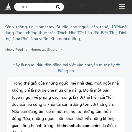
Kênh thông tin Homestay Studio cho người cần thuê, 100%nội
dung được chứng thực trên Thích Nhà TO: Lâu đài, Biệt Thự, Dinh
thự, Nhà Phố, Nhà vườn, Khu nghỉ dưỡng,...
News Feed
Homestay Studio
Hãy là người đầu tiên đăng bài viết vào chuyên mục này.
Đăng tin
Trong thế giới của những người
mê nhà đẹp
, một ngôi nhà
không chỉ là nơi để che mưa che nắng. Đó là một bản
tuyên ngôn về phong cách sống, là nơi thể hiện cái "tôi"
độc bản và cũng là khối tài sản trường tồn với thời gian.
Nếu bạn đang tìm kiếm một nơi hội tụ những tâm hồn
đồng điệu, những người luôn khao khát về những không
gian sống hoành tráng, thì
thichnhato.com
chính là điểm