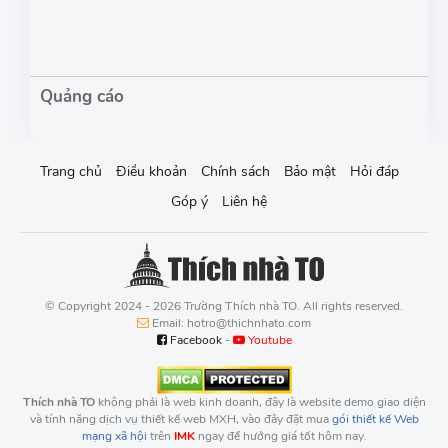
Trang chủ
Điều khoản
Chính sách
Bảo mật
Hỏi đáp
Góp ý
Liên hệ
© Copyright 2024 - 2026 Trường Thích nhà TO. All rights reserved.
Email: hotro@thichnhato.com
Facebook
-
Youtube
Thích nhà TO
không phải là web kinh doanh, đây là website demo giao diện
và tính năng dịch vụ thiết kế web MXH, vào đây đặt mua
gói thiết kế Web
mạng xã hội
trên
IMK
ngay để hưởng giá tốt hôm nay.