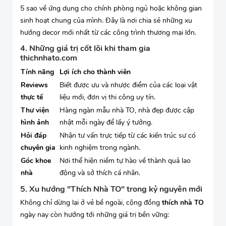
5 sao về ứng dụng cho chính phòng ngủ hoặc không gian
sinh hoạt chung của mình. Đây là nơi chia sẻ những xu
hướng decor mới nhất từ các công trình thương mại lớn.
4. Những giá trị cốt lõi khi tham gia
thichnhato.com
Tính năng
Lợi ích cho thành viên
Reviews
Biết được ưu và nhược điểm của các loại vật
thực tế
liệu mới, đơn vị thi công uy tín.
Thư viện
Hàng ngàn mẫu nhà TO, nhà đẹp được cập
hình ảnh
nhật mỗi ngày để lấy ý tưởng.
Hỏi đáp
Nhận tư vấn trực tiếp từ các kiến trúc sư có
chuyên gia
kinh nghiệm trong ngành.
Góc khoe
Nơi thể hiện niềm tự hào về thành quả lao
nhà
động và sở thích cá nhân.
5. Xu hướng "Thích Nhà TO" trong kỷ nguyên mới
Không chỉ dừng lại ở vẻ bề ngoài, cộng đồng
thích nhà TO
ngày nay còn hướng tới những giá trị bền vững: