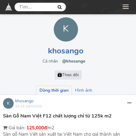
K
khosango
Cá nhân
@khosango
●
Dòng thời gian
Hình ảnh
khosango
K
15:15 18/3/2020
Sàn Gỗ Nam Việt F12 chất lượng chỉ từ 125k m2
Giá bán:
125,000đ
/m2
Sàn gỗ Nam Việt sản xuất tại Việt Nam cho giá thành sản