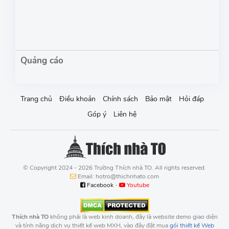
Trang chủ
Điều khoản
Chính sách
Bảo mật
Hỏi đáp
Góp ý
Liên hệ
© Copyright 2024 - 2026 Trường Thích nhà TO. All rights reserved.
Email: hotro@thichnhato.com
Facebook
-
Youtube
Thích nhà TO
không phải là web kinh doanh, đây là website demo giao diện
và tính năng dịch vụ thiết kế web MXH, vào đây đặt mua
gói thiết kế Web