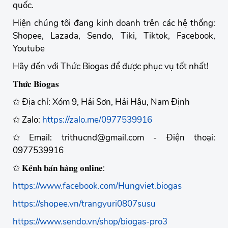
quốc.
Hiện chúng tôi đang kinh doanh trên các hệ thống:
Shopee, Lazada, Sendo, Tiki, Tiktok, Facebook,
Youtube
Hãy đến với Thức Biogas để được phục vụ tốt nhất!
𝐓𝐡𝐮̛́𝐜 𝐁𝐢𝐨𝐠𝐚𝐬
✩ Địa chỉ: Xóm 9, Hải Sơn, Hải Hậu, Nam Định
✩ Zalo:
https://zalo.me/0977539916
✩ Email: trithucnd@gmail.com - Điện thoại:
0977539916
✩ 𝐊𝐞̂𝐧𝐡 𝐛𝐚́𝐧 𝐡𝐚̀𝐧𝐠 𝐨𝐧𝐥𝐢𝐧𝐞:
https://www.facebook.com/Hungviet.biogas
https://shopee.vn/trangyuri0807susu
https://www.sendo.vn/shop/biogas-pro3