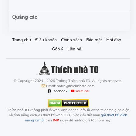
Trang chủ
Điều khoản
Chính sách
Bảo mật
Hỏi đáp
Góp ý
Liên hệ
© Copyright 2024 - 2026 Trường Thích nhà TO. All rights reserved.
Email: hotro@thichnhato.com
Facebook
-
Youtube
Thích nhà TO
không phải là web kinh doanh, đây là website demo giao diện
và tính năng dịch vụ thiết kế web MXH, vào đây đặt mua
gói thiết kế Web
mạng xã hội
trên
IMK
ngay để hưởng giá tốt hôm nay.