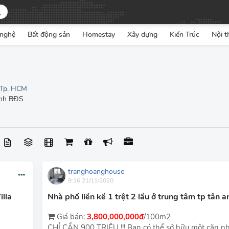
nghệ
Bất động sản
Homestay
Xây dựng
Kiến Trúc
Nội t
 Tp. HCM
anh BĐS
tranghoanghouse
9:16 21/11/2020
lla
Nhà phố liền kề 1 trệt 2 lầu ở trung tâm tp tân an
Giá bán:
3,800,000,000đ
/100m2
CHỈ CẦN 900 TRIỆU !!! Bạn có thể sở hữu một căn nh