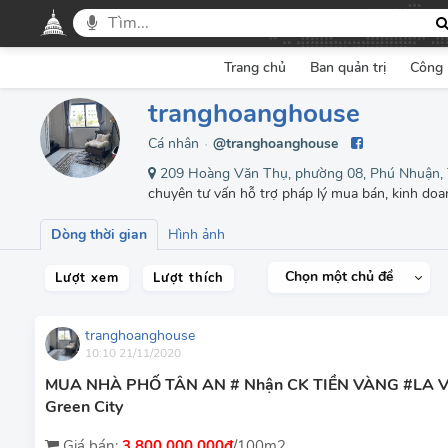
Trang chủ
Ban quản trị
Công 
tranghoanghouse
Cá nhân
@tranghoanghouse
●
209 Hoàng Văn Thụ, phường 08, Phú Nhuận,
chuyên tư vấn hỗ trợ pháp lý mua bán, kinh do
Dòng thời gian
Hình ảnh
Chọn một chủ đề
Lượt xem
Lượt thích
tranghoanghouse
10:10 21/11/2020
MUA NHÀ PHỐ TÂN AN # Nhận CK TIỀN VÀNG #LA Vi
Green City
Giá bán:
3,800,000,000đ
/100m2