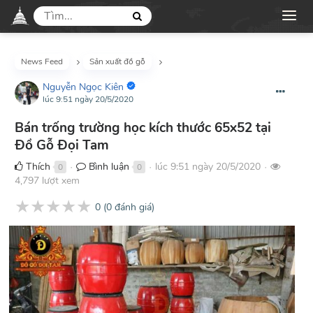
News Feed
Sản xuất đồ gỗ
Nguyễn Ngọc Kiên
lúc 9:51 ngày 20/5/2020
Bán trống trường học kích thước 65x52 tại
Đồ Gỗ Đọi Tam
Thích
Bình luận
lúc 9:51 ngày 20/5/2020
0
0
●
●
●
4,797 lượt xem
★
★
★
★
★
0
(
0
đánh giá)