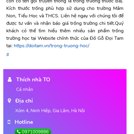
còn có tên gọi truyền thống là trống trường thước Ba).
Kích thước trống phù hợp sử dụng cho trường Mầm
Non, Tiểu Học và THCS. Liên hệ ngay với chúng tôi để
được tư vấn và nhận báo giá trống trường chi tiết.Quý
khách có thể tìm hiểu thêm nhiều sản phẩm trống
trường học tại Website chính thức của Đồ Gỗ Đọi Tam
tại:
https://doitam.vn/trong-truong-hoc/
Thích nhà TO
Cá nhân
Địa chỉ
Xóm 4, Ninh Hiệp, Gia Lâm, Hà Nội
Hotline
0971009886