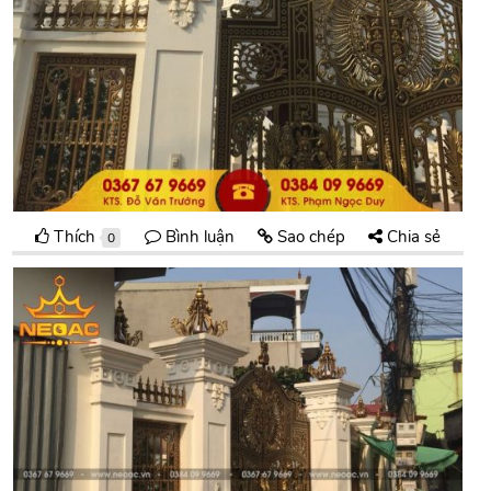
Thích
Bình luận
Sao chép
Chia sẻ
0