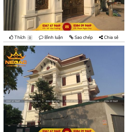
Thích
Bình luận
Sao chép
Chia sẻ
0