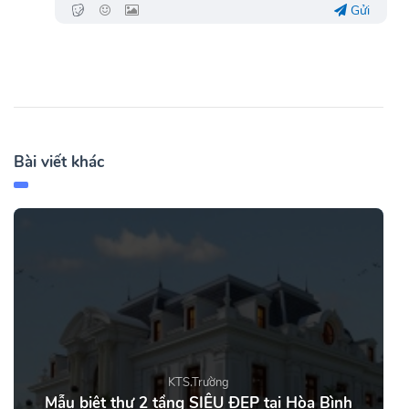
Gửi
Bài viết khác
KTS.Trường
Mẫu biệt thự 2 tầng SIÊU ĐẸP tại Hòa Bình