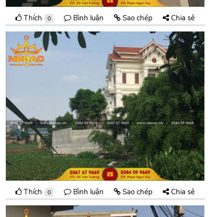
Thích
Bình luận
Sao chép
Chia sẻ
0
Thích
Bình luận
Sao chép
Chia sẻ
0