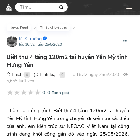
News Feed
Thiết kế biệt thự
KTS.Trường
lúc 16:32 ngày 25/5/2020
Biệt thự 4 tầng 120m2 tại huyện Yên Mỹ tỉnh
Hưng Yên
Thích
Bình luận
lúc 16:32 ngày 25/5/2020
0
0
●
●
●
5,655 lượt xem
★
★
★
★
★
0
(
0
đánh giá)
Thăm lại công trình Biệt thự 4 tầng 120m2 tại huyện
Yên Mỹ tỉnh Hưng Yên trong chuyến đi kiểm tra sắt thép
của anh, em kiến trúc sư NEOAC Việt Nam tại công
trình đang khởi công gần đó vào ngày 25/05/2026.