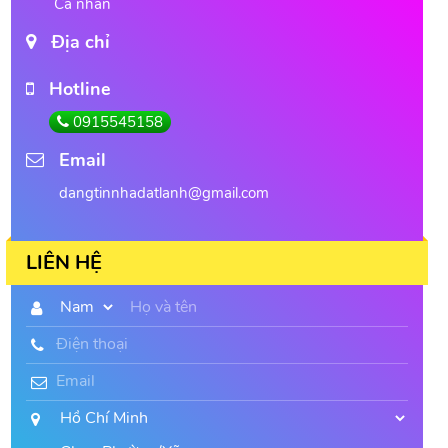
Cá nhân
Địa chỉ
Hotline
0915545158
Email
dangtinnhadatlanh@gmail.com
LIÊN HỆ