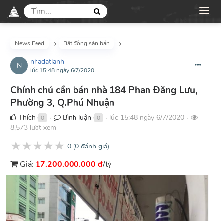
News Feed
Bất động sản bán
nhadatlanh
N
lúc 15:48 ngày 6/7/2020
Chính chủ cần bán nhà 184 Phan Đăng Lưu,
Phường 3, Q.Phú Nhuận
Thích
Bình luận
lúc 15:48 ngày 6/7/2020
0
0
●
●
●
8,573 lượt xem
★
★
★
★
★
0
(
0
đánh giá)
Giá:
17.200.000.000 đ
/tỷ