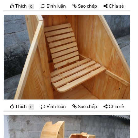
Thích
Bình luận
Sao chép
Chia sẻ
0
Thích
Bình luận
Sao chép
Chia sẻ
0