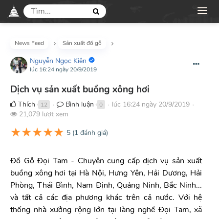
News Feed
Sản xuất đồ gỗ
Nguyễn Ngọc Kiên
lúc 16:24 ngày 20/9/2019
Dịch vụ sản xuất buồng xông hơi
Thích
Bình luận
lúc 16:24 ngày 20/9/2019
12
0
●
●
●
21,079 lượt xem
★
★
★
★
★
5
(
1
đánh giá)
Đồ Gỗ Đọi Tam - Chuyên cung cấp dịch vụ sản xuất
buồng xông hơi tại Hà Nội, Hưng Yên, Hải Dương, Hải
Phòng, Thái Bình, Nam Định, Quảng Ninh, Bắc Ninh...
và tất cả các địa phương khác trên cả nước. Với hệ
thống nhà xưởng rộng lớn tại làng nghề Đọi Tam, xã