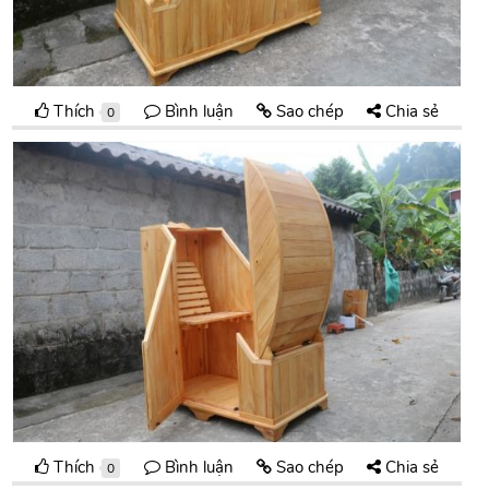
Thích
Bình luận
Sao chép
Chia sẻ
0
Thích
Bình luận
Sao chép
Chia sẻ
0