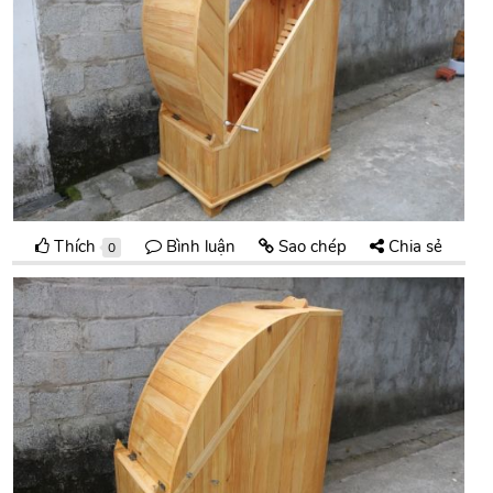
Thích
Bình luận
Sao chép
Chia sẻ
0