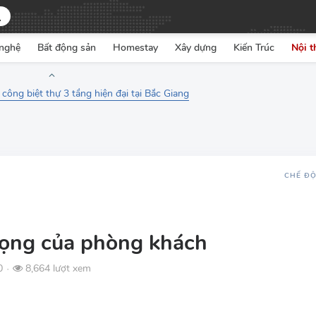
nghệ
Bất động sản
Homestay
Xây dựng
Kiến Trúc
Nội t
i công biệt thự 3 tầng hiện đại tại Bắc Giang
CHẾ Đ
trọng của phòng khách
0
8,664 lượt xem
●