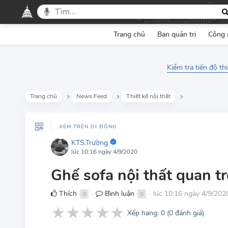
Trang chủ
Ban quản trị
Công 
Kiểm tra tiến độ th
Trang chủ
News Feed
Thiết kế nội thất
XEM TRÊN DI ĐỘNG
KTS.Trường
lúc 10:16 ngày 4/9/2020
Ghế sofa nội thất quan 
Thích
Bình luận
lúc 10:16 ngày 4/9/202
0
0
●
●
★
★
★
★
★
Xếp hạng:
0
(
0
đánh giá)