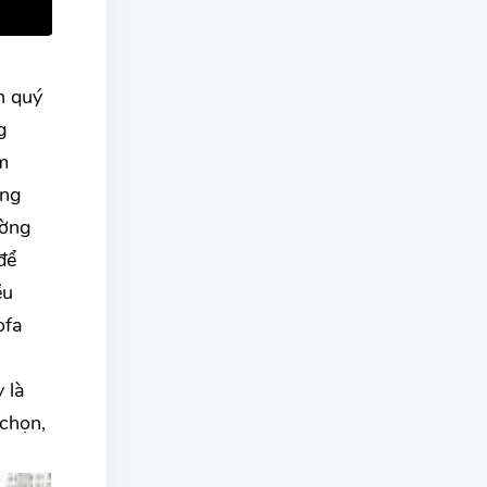
h quý
g
m
òng
ường
để
ều
ofa
 là
chọn,