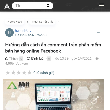
News Feed
Thiết kế nội thất
haminhthu
H
lúc 10:39 ngày 1/4/2021
Hướng dẫn cách ẩn comment trên phần mềm
bán hàng online Facebook
Thích
Bình luận
lúc 10:39 ngày 1/4/2021
0
0
●
●
●
4,665 lượt xem
★
★
★
★
★
0
(
0
đánh giá)