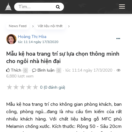
News Feed
Vật liệu nội thất
Hoàng Thị Hòa
lúc 11:14 ngày 17/3/2020
Mẫu kệ hoa trang trí sự lựa chọn thông minh
cho ngôi nhà hiện đại
Thích
Bình luận
lúc 11:14 ngày 17/3/2020
0
0
●
●
●
6,880 lượt xem
★
★
★
★
★
0
(
0
đánh giá)
Mẫu kệ hoa trang trí cho không gian phòng khách, ban
công, phòng ngủ...đang là nhu cầu tìm kiếm của rất
nhiều khách hàng. Với chất liệu bằng gỗ MFC phủ
Melamin chống xước. Kích thước: Rộng 50 - Sâu 20cm