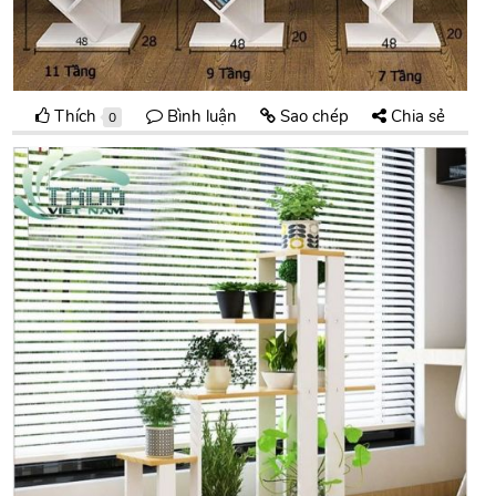
Thích
Bình luận
Sao chép
Chia sẻ
0