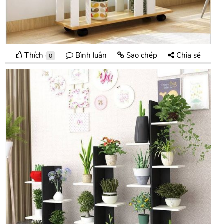
Thích
Bình luận
Sao chép
Chia sẻ
0