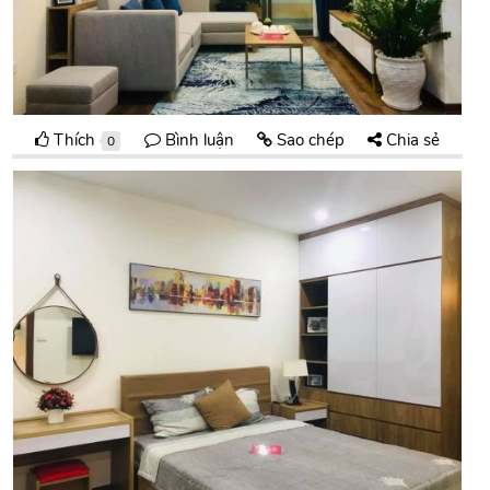
Thích
Bình luận
Sao chép
Chia sẻ
0