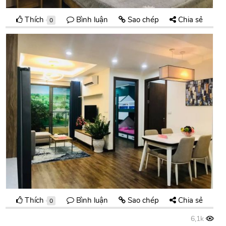
Thích
Bình luận
Sao chép
Chia sẻ
0
Thích
Bình luận
Sao chép
Chia sẻ
0