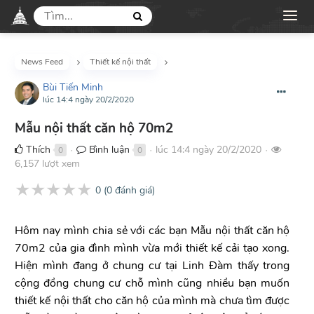
News Feed
Thiết kế nội thất
Bùi Tiến Minh
lúc 14:4 ngày 20/2/2020
Mẫu nội thất căn hộ 70m2
Thích
Bình luận
lúc 14:4 ngày 20/2/2020
0
0
●
●
●
6,157 lượt xem
★
★
★
★
★
0
(
0
đánh giá)
Hôm nay mình chia sẻ với các bạn Mẫu nội thất căn hộ
70m2 của gia đình mình vừa mới thiết kế cải tạo xong.
Hiện mình đang ở chung cư tại Linh Đàm thấy trong
cộng đồng chung cư chỗ mình cũng nhiều bạn muốn
thiết kế nội thất cho căn hộ của mình mà chưa tìm được