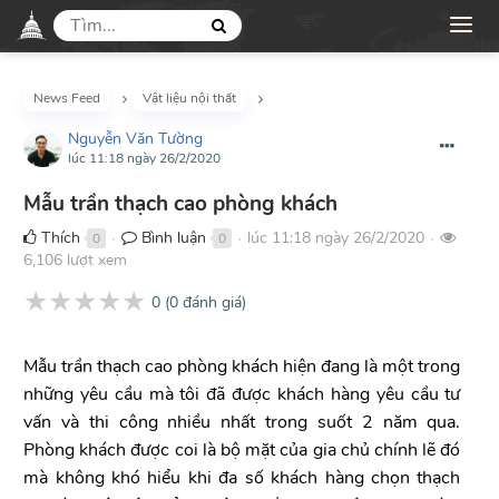
News Feed
Vật liệu nội thất
Nguyễn Văn Tường
lúc 11:18 ngày 26/2/2020
Mẫu trần thạch cao phòng khách
Thích
Bình luận
lúc 11:18 ngày 26/2/2020
0
0
●
●
●
6,106 lượt xem
★
★
★
★
★
0
(
0
đánh giá)
Mẫu trần thạch cao phòng khách hiện đang là một trong
những yêu cầu mà tôi đã được khách hàng yêu cầu tư
vấn và thi công nhiều nhất trong suốt 2 năm qua.
Phòng khách được coi là bộ mặt của gia chủ chính lẽ đó
mà không khó hiểu khi đa số khách hàng chọn thạch