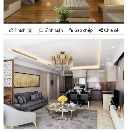
Thích
Bình luận
Sao chép
Chia sẻ
0