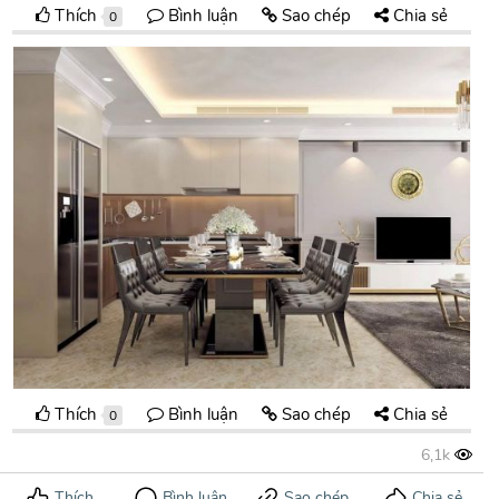
Thích
Bình luận
Sao chép
Chia sẻ
0
Thích
Bình luận
Sao chép
Chia sẻ
0