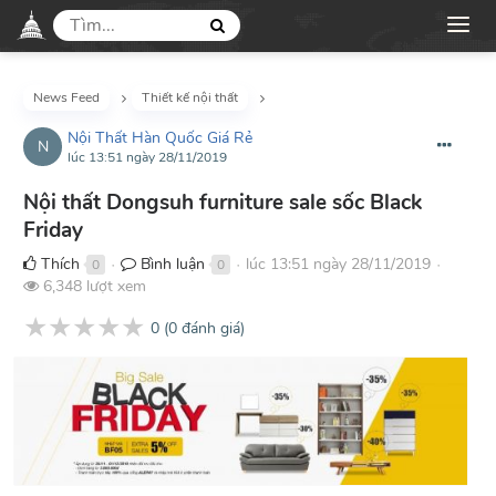
News Feed
Thiết kế nội thất
Nội Thất Hàn Quốc Giá Rẻ
N
lúc 13:51 ngày 28/11/2019
Nội thất Dongsuh furniture sale sốc Black
Friday
Thích
Bình luận
lúc 13:51 ngày 28/11/2019
0
0
●
●
●
6,348 lượt xem
★
★
★
★
★
0
(
0
đánh giá)