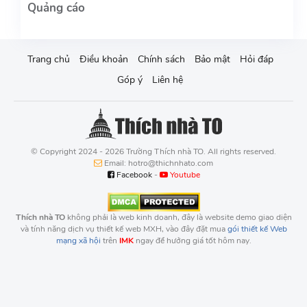
Trang chủ
Điều khoản
Chính sách
Bảo mật
Hỏi đáp
Góp ý
Liên hệ
© Copyright 2024 - 2026 Trường Thích nhà TO. All rights reserved.
Email: hotro@thichnhato.com
Facebook
-
Youtube
Thích nhà TO
không phải là web kinh doanh, đây là website demo giao diện
và tính năng dịch vụ thiết kế web MXH, vào đây đặt mua
gói thiết kế Web
mạng xã hội
trên
IMK
ngay để hưởng giá tốt hôm nay.