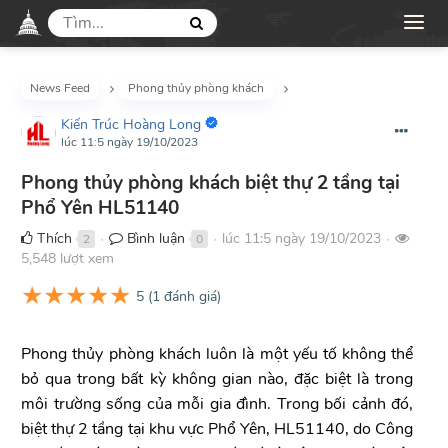
News Feed
Phong thủy phòng khách
Kiến Trúc Hoàng Long
lúc 11:5 ngày 19/10/2023
Phong thủy phòng khách biệt thự 2 tầng tại
Phổ Yên HL51140
Thích
Bình luận
lúc 11:5 ngày 19/10/2023
2
0
●
●
●
5,548 lượt xem
★
★
★
★
★
5
(
1
đánh giá)
Phong thủy phòng khách luôn là một yếu tố không thể
bỏ qua trong bất kỳ không gian nào, đặc biệt là trong
môi trường sống của mỗi gia đình. Trong bối cảnh đó,
biệt thự 2 tầng tại khu vực Phổ Yên, HL51140, do Công