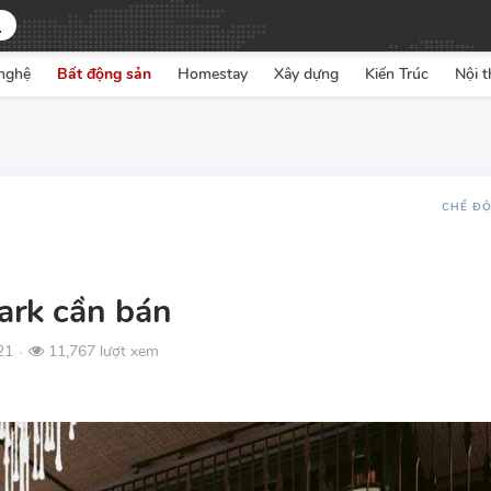
nghệ
Bất động sản
Homestay
Xây dựng
Kiến Trúc
Nội t
CHẾ Đ
ark cần bán
21
11,767 lượt xem
●