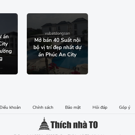
vubatdongsan
ự án
Mở bán 40 Suất nội
City
bộ vị trí đẹp nhất dự
đường
án Phúc An City
g
Điều khoản
Chính sách
Bảo mật
Hỏi đáp
Góp ý