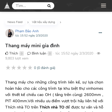
News Feed
Vật liệu xây dựng
Phạm Bảo Anh
lúc 15:52 ngày 2/3/2020
Thang máy mini gia đình
Thích
Bình luận
lúc 15:52 ngày 2/3/2020
0
0
●
●
●
9,803 lượt xem
★
★
★
★
★
0
(
0
đánh giá)
Thang máy cho những công trình liền kề, sự lựa chọn
hoàn hảo cho các công trình tại khu biệt thự vinhomes
với thiết kế chiều cao OH ( tầng trên cùng) 2600mm ,
PIT 400mm.Với nhiều ưu điểm vượt trội hãy liên hệ với
Thích nhà TO trên
Thích nhà TO
để được tư vấn và hỗ