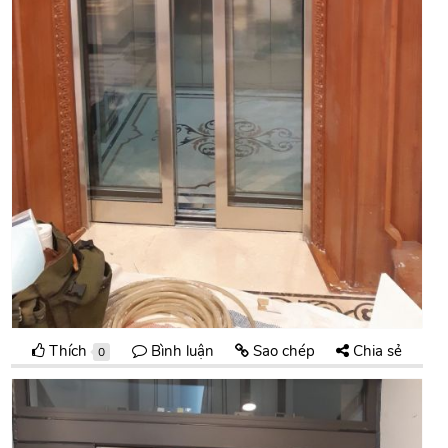
Thích
Bình luận
Sao chép
Chia sẻ
0