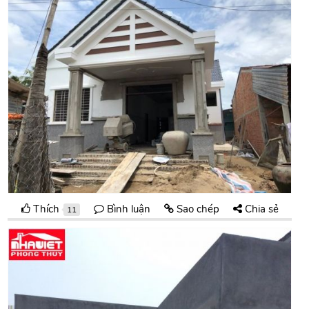
Thích
Bình luận
Sao chép
Chia sẻ
11