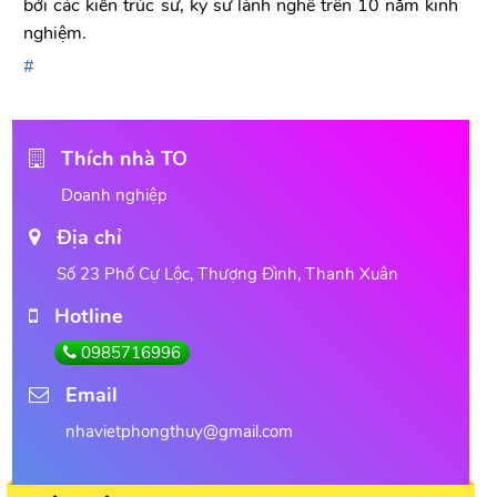
bởi các kiến trúc sư, kỹ sư lành nghề trên 10 năm kinh
nghiệm.
Thích nhà TO
Doanh nghiệp
Địa chỉ
Số 23 Phố Cự Lộc, Thượng Đình, Thanh Xuân
Hotline
0985716996
Email
nhavietphongthuy@gmail.com