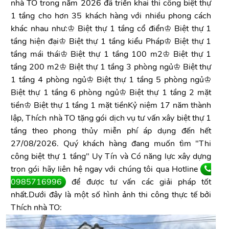
nhà TO trong năm 2026 đã triển khai thi công biệt thự
1 tầng cho hơn 35 khách hàng với nhiều phong cách
khác nhau như:♔ Biệt thự 1 tầng cổ điển♔ Biệt thự 1
tầng hiện đại♔ Biệt thự 1 tầng kiểu Pháp♔ Biệt thự 1
tầng mái thái♔ Biệt thự 1 tầng 100 m2♔ Biệt thự 1
tầng 200 m2♔ Biệt thự 1 tầng 3 phòng ngủ♔ Biệt thự
1 tầng 4 phòng ngủ♔ Biệt thự 1 tầng 5 phòng ngủ♔
Biệt thự 1 tầng 6 phòng ngủ♔ Biệt thự 1 tầng 2 mặt
tiền♔ Biệt thự 1 tầng 1 mặt tiềnKỷ niệm 17 năm thành
lập, Thích nhà TO tặng gói dịch vụ tư vấn xây biệt thự 1
tầng theo phong thủy miễn phí áp dụng đến hết
27/08/2026. Quý khách hàng đang muốn tìm "Thi
công biệt thự 1 tầng" Uy Tín và Có năng lực xây dựng
trọn gói hãy liên hệ ngay với chúng tôi qua Hotline
0985716996
để được tư vấn các giải pháp tốt
nhất.Dưới đây là một số hình ảnh thi công thực tế bởi
Thích nhà TO: