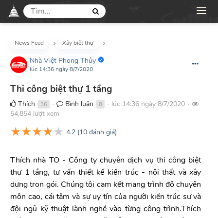
News Feed
Xây biệt thự
Nhà Việt Phong Thủy
lúc 14:36 ngày 8/7/2020
Thi công biệt thự 1 tầng
Thích
Bình luận
lúc 14:36 ngày 8/7/2020
36
8
●
●
●
54,854 lượt xem
★
★
★
★
★
4.2
(
10
đánh giá)
Thích nhà TO - Công ty chuyên dịch vụ thi công biệt
thự 1 tầng, tư vấn thiết kế kiến trúc - nội thất và xây
dựng trọn gói. Chúng tôi cam kết mang trình độ chuyên
môn cao, cái tâm và sự uy tín của người kiến trúc sư và
đội ngũ kỹ thuật lành nghề vào từng công trình.Thích