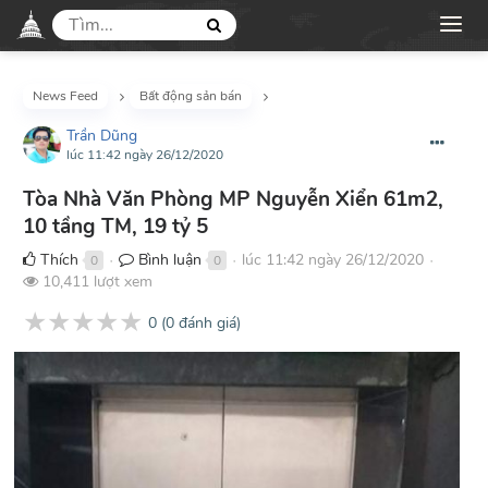
News Feed
Bất động sản bán
Trần Dũng
lúc 11:42 ngày 26/12/2020
Tòa Nhà Văn Phòng MP Nguyễn Xiển 61m2,
10 tầng TM, 19 tỷ 5
Thích
Bình luận
lúc 11:42 ngày 26/12/2020
0
0
●
●
●
10,411 lượt xem
★
★
★
★
★
0
(
0
đánh giá)