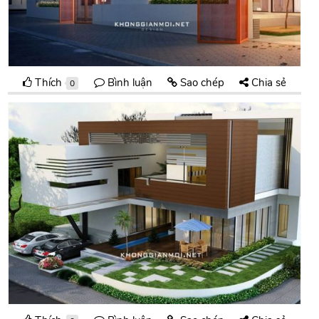
Thích
Bình luận
Sao chép
Chia sẻ
0