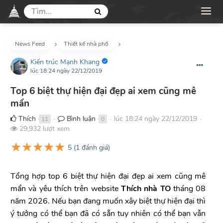
News Feed
Thiết kế nhà phố
Kiến trúc Mạnh Khang
lúc 18:24 ngày 22/12/2019
Top 6 biệt thự hiện đại đẹp ai xem cũng mê
mẩn
Thích
Bình luận
lúc 18:24 ngày 22/12/2019
11
0
●
●
●
29,932 lượt xem
★
★
★
★
★
5
(
1
đánh giá)
Tổng hợp top 6 biệt thự hiện đại đẹp ai xem cũng mê
mẩn và yêu thích trên website
Thích nhà TO
tháng 08
năm 2026. Nếu bạn đang muốn xây biệt thự hiện đại thì
ý tưởng có thể bạn đã có sẵn tuy nhiên có thể bạn vẫn