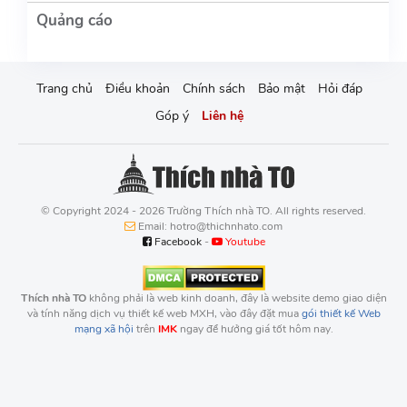
Trang chủ
Điều khoản
Chính sách
Bảo mật
Hỏi đáp
Góp ý
Liên hệ
© Copyright 2024 - 2026 Trường Thích nhà TO. All rights reserved.
Email: hotro@thichnhato.com
Facebook
-
Youtube
Thích nhà TO
không phải là web kinh doanh, đây là website demo giao diện
và tính năng dịch vụ thiết kế web MXH, vào đây đặt mua
gói thiết kế Web
mạng xã hội
trên
IMK
ngay để hưởng giá tốt hôm nay.