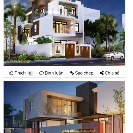
Thích
Bình luận
Sao chép
Chia sẻ
0