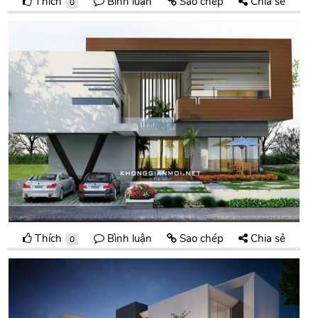
Thích
Bình luận
Sao chép
Chia sẻ
0
Thích
Bình luận
Sao chép
Chia sẻ
0