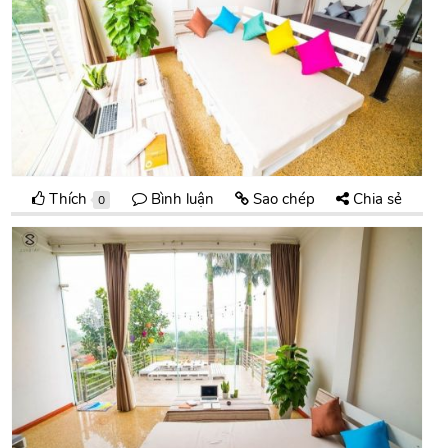
Thích
Bình luận
Sao chép
Chia sẻ
0