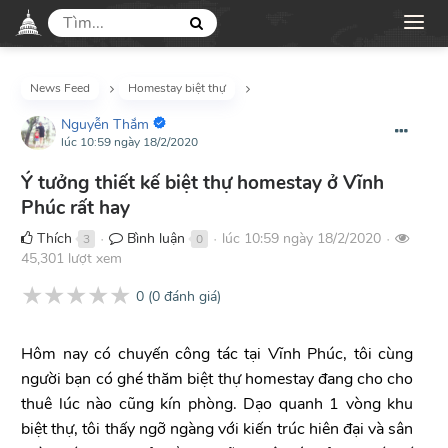
News Feed
Homestay biệt thự
Nguyễn Thắm
lúc 10:59 ngày 18/2/2020
Ý tưởng thiết kế biệt thự homestay ở Vĩnh
Phúc rất hay
Thích
Bình luận
lúc 10:59 ngày 18/2/2020
3
0
●
●
●
45,301 lượt xem
★
★
★
★
★
0
(
0
đánh giá)
Hôm nay có chuyến công tác tại Vĩnh Phúc, tôi cùng
người bạn có ghé thăm biệt thự homestay đang cho cho
thuê lúc nào cũng kín phòng. Dạo quanh 1 vòng khu
biệt thự, tôi thấy ngỡ ngàng với kiến trúc hiên đại và sân