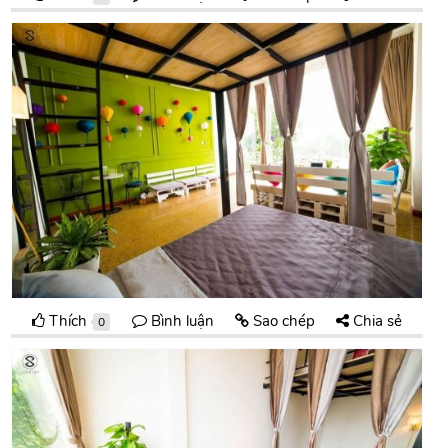
Thích
Bình luận
Sao chép
Chia sẻ
0