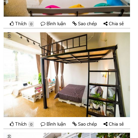
Thích
Bình luận
Sao chép
Chia sẻ
0
Thích
Bình luận
Sao chép
Chia sẻ
0