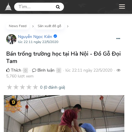
News Feed
Sản xuất đồ gỗ
Nguyễn Ngọc Kiên
lúc 22:11 ngày 22/5/2020
Bán trống trường học tại Hà Nội - Đồ Gỗ Đọi
Tam
Thích
Bình luận
lúc 22:11 ngày 22/5/2020
0
0
●
●
●
5,760 lượt xem
★
★
★
★
★
0
(
0
đánh giá)