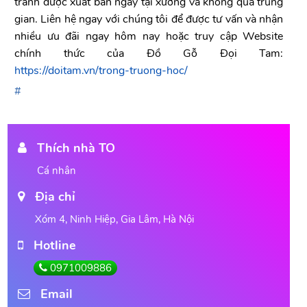
tranh được xuất bán ngay tại xưởng và không qua trung
gian. Liên hệ ngay với chúng tôi để được tư vấn và nhận
nhiều ưu đãi ngay hôm nay hoặc truy cập Website
chính thức của Đồ Gỗ Đọi Tam:
https://doitam.vn/trong-truong-hoc/
Thích nhà TO
Cá nhân
Địa chỉ
Xóm 4, Ninh Hiệp, Gia Lâm, Hà Nội
Hotline
0971009886
Email