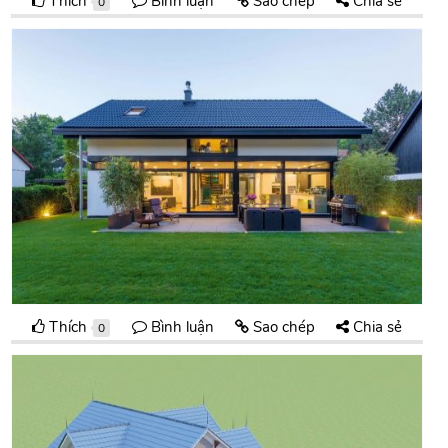
Thích
Bình luận
Sao chép
Chia sẻ
0
Thích
Bình luận
Sao chép
Chia sẻ
0