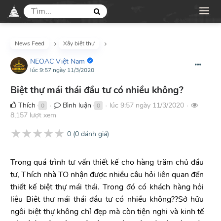
News Feed
Xây biệt thự
NEOAC Việt Nam
lúc 9:57 ngày 11/3/2020
Biệt thự mái thái đầu tư có nhiều không?
Thích
Bình luận
lúc 9:57 ngày 11/3/2020
0
0
●
●
●
8,157 lượt xem
★
★
★
★
★
0
(
0
đánh giá)
Trong quá trình tư vấn thiết kế cho hàng trăm chủ đầu
tư, Thích nhà TO nhận được nhiều câu hỏi liên quan đến
thiết kế biệt thự mái thái. Trong đó có khách hàng hỏi
liệu Biệt thự mái thái đầu tư có nhiều không??Sở hữu
ngôi biệt thự không chỉ đẹp mà còn tiện nghi và kinh tế