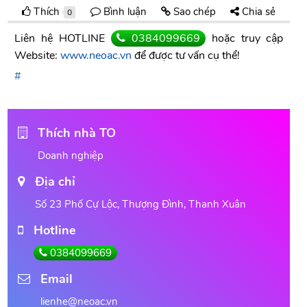
Thích
Bình luận
Sao chép
Chia sẻ
0
Liên hệ HOTLINE
0384099669
hoặc truy cập
Website:
www.neoac.vn
để được tư vấn cụ thể!
Thích nhà TO
Doanh nghiệp
Địa chỉ
Số 23 Phố Cự Lộc, Thượng Đình, Thanh Xuân
Hotline
0384099669
Email
lienhe@neoac.vn