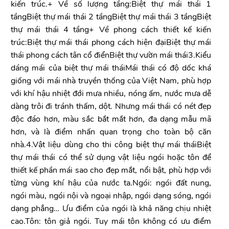
kiến trúc.+ Về số lượng tầng:Biệt thự mái thái 1
tầngBiệt thự mái thái 2 tầngBiệt thự mái thái 3 tầngBiệt
thự mái thái 4 tầng+ Về phong cách thiết kế kiến
trúc:Biệt thự mái thái phong cách hiện đạiBiệt thự mái
thái phong cách tân cổ điểnBiệt thự vườn mái thái3.Kiểu
dáng mái của biệt thự mái tháiMái thái có độ dốc khá
giống với mái nhà truyền thống của Việt Nam, phù hợp
với khí hậu nhiệt đới mưa nhiều, nóng ấm, nước mưa dễ
dàng trôi đi tránh thấm, dột. Nhưng mái thái có nét đẹp
độc đáo hơn, màu sắc bắt mắt hơn, đa dạng mẫu mã
hơn, và là điểm nhấn quan trọng cho toàn bộ căn
nhà.4.Vật liệu dùng cho thi công biệt thự mái tháiBiệt
thự mái thái có thể sử dụng vật liệu ngói hoặc tôn để
thiết kế phần mái sao cho đẹp mắt, nổi bật, phù hợp với
từng vùng khí hậu của nước ta.Ngói: ngói đất nung,
ngói màu, ngói nội và ngoại nhập, ngói dạng sóng, ngói
dạng phẳng… Ưu điểm của ngói là khả năng chịu nhiệt
cao.Tôn: tôn giả ngói. Tuy mái tôn không có ưu điểm