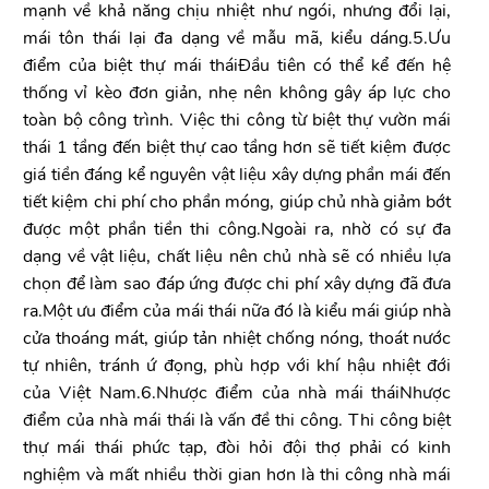
mạnh về khả năng chịu nhiệt như ngói, nhưng đổi lại,
mái tôn thái lại đa dạng về mẫu mã, kiểu dáng.5.Ưu
điểm của biệt thự mái tháiĐầu tiên có thể kể đến hệ
thống vỉ kèo đơn giản, nhẹ nên không gây áp lực cho
toàn bộ công trình. Việc thi công từ biệt thự vườn mái
thái 1 tầng đến biệt thự cao tầng hơn sẽ tiết kiệm được
giá tiền đáng kể nguyên vật liệu xây dựng phần mái đến
tiết kiệm chi phí cho phần móng, giúp chủ nhà giảm bớt
được một phần tiền thi công.Ngoài ra, nhờ có sự đa
dạng về vật liệu, chất liệu nên chủ nhà sẽ có nhiều lựa
chọn để làm sao đáp ứng được chi phí xây dựng đã đưa
ra.Một ưu điểm của mái thái nữa đó là kiểu mái giúp nhà
cửa thoáng mát, giúp tản nhiệt chống nóng, thoát nước
tự nhiên, tránh ứ đọng, phù hợp với khí hậu nhiệt đới
của Việt Nam.6.Nhược điểm của nhà mái tháiNhược
điểm của nhà mái thái là vấn đề thi công. Thi công biệt
thự mái thái phức tạp, đòi hỏi đội thợ phải có kinh
nghiệm và mất nhiều thời gian hơn là thi công nhà mái