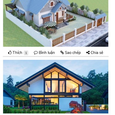
Thích
Bình luận
Sao chép
Chia sẻ
1