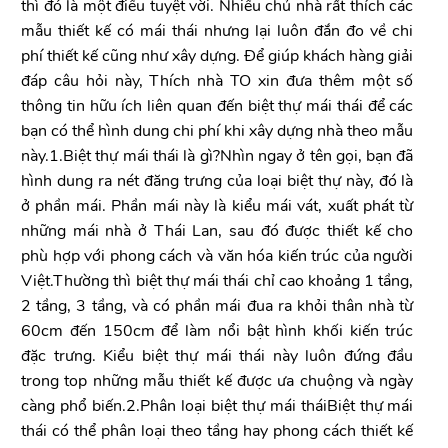
thì đó là một điều tuyệt vời. Nhiều chủ nhà rất thích các
mẫu thiết kế có mái thái nhưng lại luôn đắn đo về chi
phí thiết kế cũng như xây dựng. Để giúp khách hàng giải
đáp câu hỏi này, Thích nhà TO xin đưa thêm một số
thông tin hữu ích liên quan đến biệt thự mái thái để các
bạn có thể hình dung chi phí khi xây dựng nhà theo mẫu
này.1.Biệt thự mái thái là gì?Nhìn ngay ở tên gọi, bạn đã
hình dung ra nét đăng trưng của loại biệt thự này, đó là
ở phần mái. Phần mái này là kiểu mái vát, xuất phát từ
những mái nhà ở Thái Lan, sau đó được thiết kế cho
phù hợp với phong cách và văn hóa kiến trúc của người
Việt.Thường thì biệt thự mái thái chỉ cao khoảng 1 tầng,
2 tầng, 3 tầng, và có phần mái đua ra khỏi thân nhà từ
60cm đến 150cm để làm nổi bật hình khối kiến trúc
đặc trưng. Kiểu biệt thự mái thái này luôn đứng đầu
trong top những mẫu thiết kế được ưa chuộng và ngày
càng phổ biến.2.Phân loại biệt thự mái tháiBiệt thự mái
thái có thể phân loại theo tầng hay phong cách thiết kế