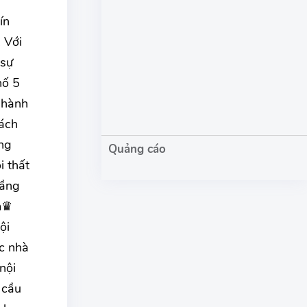
ín
 Với
 sự
hố 5
Thành
hách
ng
i thất
tầng
7m♛
ội
c nhà
nội
 cầu