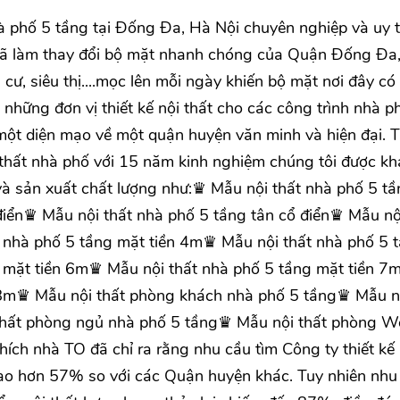
hà phố 5 tầng tại Đống Đa, Hà Nội chuyên nghiệp và uy t
 đã làm thay đổi bộ mặt nhanh chóng của Quận Đống Đa,
 cư, siêu thị....mọc lên mỗi ngày khiến bộ mặt nơi đây có
 những đơn vị thiết kế nội thất cho các công trình nhà p
ột diện mạo về một quận huyện văn minh và hiện đại. 
ội thất nhà phố với 15 năm kinh nghiệm chúng tôi được k
à sản xuất chất lượng như:♛ Mẫu nội thất nhà phố 5 tầ
điển♛ Mẫu nội thất nhà phố 5 tầng tân cổ điển♛ Mẫu nộ
 nhà phố 5 tầng mặt tiền 4m♛ Mẫu nội thất nhà phố 5 
 mặt tiền 6m♛ Mẫu nội thất nhà phố 5 tầng mặt tiền 
n 8m♛ Mẫu nội thất phòng khách nhà phố 5 tầng♛ Mẫu n
thất phòng ngủ nhà phố 5 tầng♛ Mẫu nội thất phòng W
ích nhà TO đã chỉ ra rằng nhu cầu tìm Công ty thiết kế 
cao hơn 57% so với các Quận huyện khác. Tuy nhiên nhu