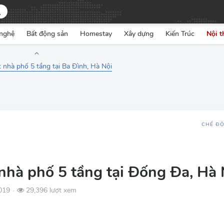
nghệ
Bất động sản
Homestay
Xây dựng
Kiến Trúc
Nội t
t nhà phố 5 tầng tại Ba Đình, Hà Nội
CHẾ Đ
 nhà phố 5 tầng tại Đống Đa, Hà 
019
29,396 lượt xem
●