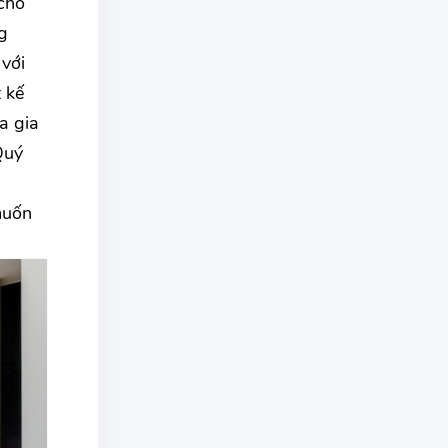
cho
g
 với
 kế
a gia
Quý
muốn