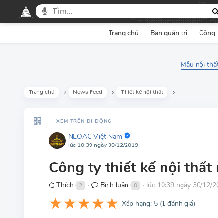
Trang chủ
Ban quản trị
Công 
Mẫu nội thấ
Trang chủ
News Feed
Thiết kế nội thất
XEM TRÊN DI ĐỘNG
NEOAC Việt Nam
lúc 10:39 ngày 30/12/2019
Công ty thiết kế nội thất
Thích
Bình luận
lúc 10:39 ngày 30/12/2
2
0
●
●
★
★
★
★
★
Xếp hạng:
5
(
1
đánh giá)