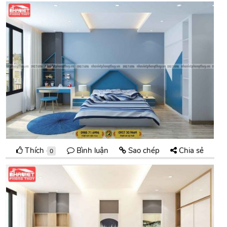
Thích
Bình luận
Sao chép
Chia sẻ
0