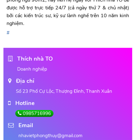
được hỗ trợ trực tiếp 24/7 (cả ngày thứ 7 & chủ nhật)
bởi các kiến trúc sư, kỹ sư lành nghề trên 10 năm kinh
nghiệm.
Thích nhà TO
Doanh nghiệp
Địa chỉ
Số 23 Phố Cự Lộc, Thượng Đình, Thanh Xuân
Hotline
0985716996
Email
nhavietphongthuy@gmail.com