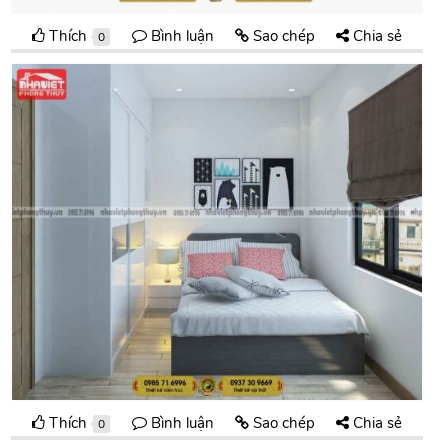
Thích
Bình luận
Sao chép
Chia sẻ
0
Thích
Bình luận
Sao chép
Chia sẻ
0