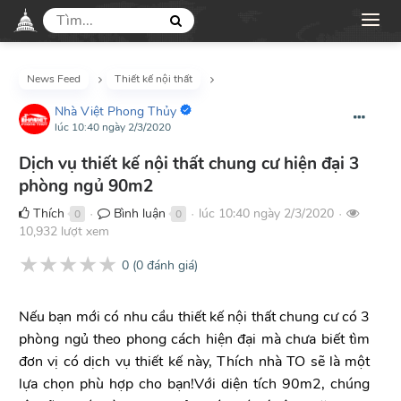
News Feed
Thiết kế nội thất
Nhà Việt Phong Thủy
lúc 10:40 ngày 2/3/2020
Dịch vụ thiết kế nội thất chung cư hiện đại 3
phòng ngủ 90m2
Thích
Bình luận
lúc 10:40 ngày 2/3/2020
0
0
●
●
●
10,932 lượt xem
★
★
★
★
★
0
(
0
đánh giá)
Nếu bạn mới có nhu cầu thiết kế nội thất chung cư có 3
phòng ngủ theo phong cách hiện đại mà chưa biết tìm
đơn vị có dịch vụ thiết kế này, Thích nhà TO sẽ là một
lựa chọn phù hợp cho bạn!Với diện tích 90m2, chúng