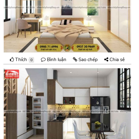
Thích
Bình luận
Sao chép
Chia sẻ
0