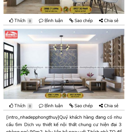
Thích
Bình luận
Sao chép
Chia sẻ
0
Thích
Bình luận
Sao chép
Chia sẻ
0
[intro_nhadepphongthuy]Quý khách hàng đang có nhu
cầu tìm Dịch vụ thiết kế nội thất chung cư hiện đại 3
phòng ngủ 90m2, hãy liên hệ ngay với Thích nhà TO để