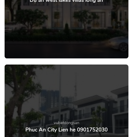
Dự án west lakes villas long an
vubatdongsan
Phuc An City Lien he 0901752030