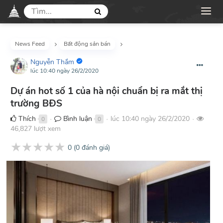
News Feed
Bất động sản bán
Nguyễn Thắm
lúc 10:40 ngày 26/2/2020
Dự án hot số 1 của hà nội chuẩn bị ra mắt thị
trường BĐS
Thích
Bình luận
lúc 10:40 ngày 26/2/2020
0
0
●
●
●
46,827 lượt xem
★
★
★
★
★
0
(
0
đánh giá)