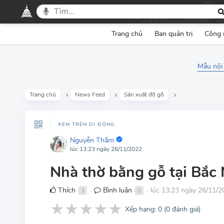
Trang chủ
Ban quản trị
Công 
Mẫu nội
Trang chủ
News Feed
Sản xuất đồ gỗ
XEM TRÊN DI ĐỘNG
Nguyễn Thắm
lúc 13:23 ngày 26/11/2022
Nhà thờ bằng gỗ tại Bắc
Thích
Bình luận
lúc 13:23 ngày 26/11/2
3
0
●
●
★
★
★
★
★
Xếp hạng:
0
(
0
đánh giá)