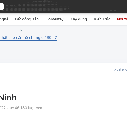
nghệ
Bất động sản
Homestay
Xây dựng
Kiến Trúc
Nội t
 thất cho căn hộ chung cư 90m2
CHẾ Đ
 Ninh
022
46,180 lượt xem
●