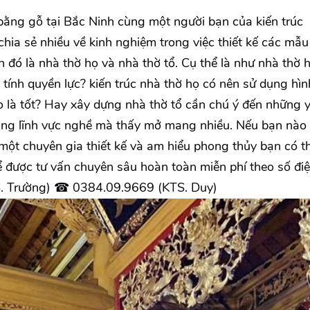
ằng gỗ tại Bắc Ninh cùng một người bạn của kiến trúc
ia sẻ nhiều về kinh nghiệm trong việc thiết kế các mẫu
 đó là nhà thờ họ và nhà thờ tổ. Cụ thể là như nhà thờ 
n tính quyền lực? kiến trúc nhà thờ họ có nên sử dụng hìn
 là tốt? Hay xây dựng nhà thờ tổ cần chú ý đến những y
trong lĩnh vực nghề mà thấy mở mang nhiều. Nếu bạn nào
một chuyên gia thiết kế và am hiểu phong thủy bạn có th
 được tư vấn chuyên sâu hoàn toàn miễn phí theo số đi
S. Trường) ☎ 0384.09.9669 (KTS. Duy)