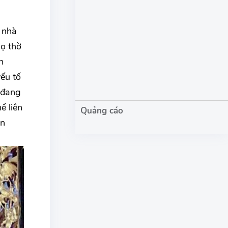
 nhà
họ thờ
h
ếu tố
 đang
ể liên
ện