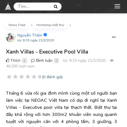
News Feed
Homestay biệt thự
Nguyễn Thắm
lúc 9:33 ngày 21/2/2020
Xanh Villas - Executive Pool Villa
Thích
Bình luận
lúc 9:33 ngày 21/2/2020
1
0
●
●
●
46,590 lượt xem
★
★
★
★
★
0
(
0
đánh giá)
Tháng 6 vừa rồi gia đình mình cùng một số người bạn
làm việc tại NEOAC Việt Nam có dịp đi nghỉ tại Xanh
Villas - Executive pool villa tại thạch thất. Biệt thự tại
đây khá rộng với hơn 300m2 khuân viên xung quanh
tuyệt vời nguyên căn với 4 phòng tắm, 3 giường, 3