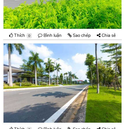
Thích
Bình luận
Sao chép
Chia sẻ
0