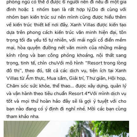
phòng ngủ có thể ở được 6 người nên đi nếu đi một gia
đình hoặc 1 nhóm bạn là rất hợp lý.Do đi cùng với
nhóm bạn kiến trúc sư nên mình cũng được hiểu thêm
về kiến trúc thiết kế nơi đây, Xanh Villas được kiến tạo
dựa trên phong cách kiến trúc văn minh hiện đại, tôn
trọng tối đa yếu tố tự nhiên, với mái ngói cổ điển mềm
mại, hòa quyện đường nét văn minh của những mảng
kính rộng và ban công phóng khoáng, nội thất sang
trọng, tinh tế, chỉn chuVới mô hình "Resort trong lòng
đô thị", theo đó, tất cả các dịch vụ, tiện ích tại Xanh
Villas từ Ẩm thực, Mua sắm, Giải trí, Thư giãn, Hội họp,
Chăm sóc sức khỏe, thể thao... được xây dựng, quản lý
và vận hành theo tiêu chuẩn Resort 4*Với mình dịch vụ
tốt và mọi thứ hoàn hảo đây sẽ là gợi ý tuyệt với cho
bạn nào đang có ý định đi nghỉ nhé. Mời các bạn cùng
tham khảo nha.