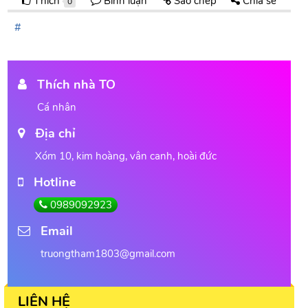
Thích
Bình luận
Sao chép
Chia sẻ
0
Thích nhà TO
Cá nhân
Địa chỉ
Xóm 10, kim hoàng, vân canh, hoài đức
Hotline
0989092923
Email
truongtham1803@gmail.com
LIÊN HỆ