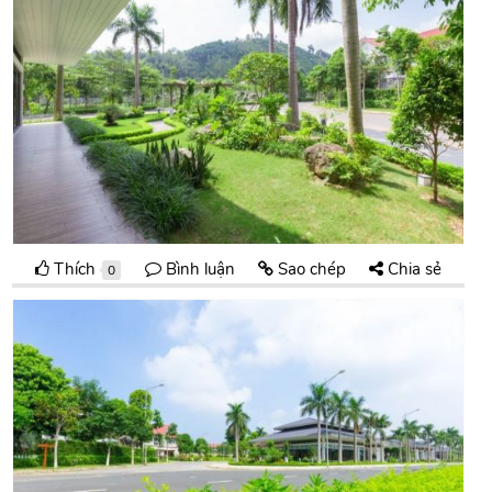
Thích
Bình luận
Sao chép
Chia sẻ
0