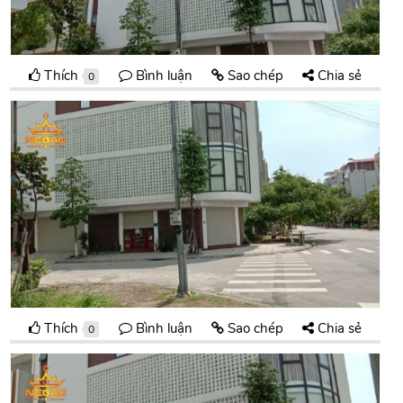
Thích
Bình luận
Sao chép
Chia sẻ
0
Thích
Bình luận
Sao chép
Chia sẻ
0