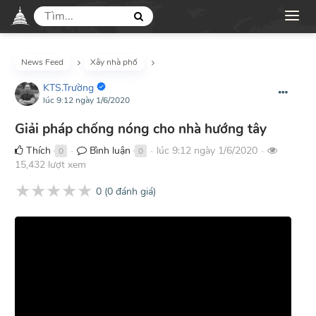
News Feed
Xây nhà phố
KTS.Trường
lúc 9:12 ngày 1/6/2020
Giải pháp chống nóng cho nhà hướng tây
Thích
Bình luận
lúc 9:12 ngày 1/6/2020
0
0
●
●
●
15,432 lượt xem
★
★
★
★
★
0
(
0
đánh giá)