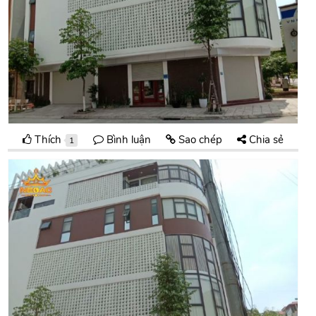
Thích
Bình luận
Sao chép
Chia sẻ
1