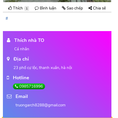
Thích
Bình luận
Sao chép
Chia sẻ
1
Thích nhà TO
Cá nhân
Địa chỉ
23 phố cự lộc, thanh xuân, hà nội
Hotline
0985716996
Email
truongarch8288@gmail.com