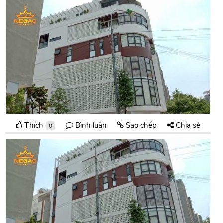
Thích
Bình luận
Sao chép
Chia sẻ
0