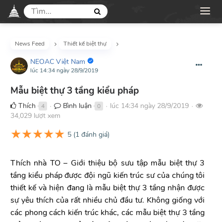
News Feed
Thiết kế biệt thự
NEOAC Việt Nam
lúc 14:34 ngày 28/9/2019
Mẫu biệt thự 3 tầng kiểu pháp
Thích
Bình luận
lúc 14:34 ngày 28/9/2019
4
0
●
●
●
34,029 lượt xem
★
★
★
★
★
5
(
1
đánh giá)
Thích nhà TO – Giới thiệu bộ sưu tập mẫu biệt thự 3
tầng kiểu pháp được đội ngũ kiến trúc sư của chúng tôi
thiết kế và hiện đang là mẫu biệt thự 3 tầng nhận được
sự yêu thích của rất nhiều chủ đầu tư. Không giống với
các phong cách kiến trúc khác, các mẫu biệt thự 3 tầng