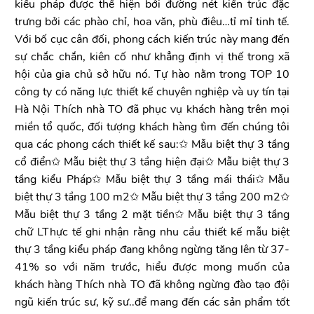
kiểu pháp được thể hiện bởi đường nét kiến trúc đặc
trưng bởi các phào chỉ, hoa văn, phù điêu…tỉ mỉ tinh tế.
Với bố cục cân đối, phong cách kiến trúc này mang đến
sự chắc chắn, kiên cố như khẳng định vị thế trong xã
hội của gia chủ sở hữu nó. Tự hào nằm trong TOP 10
công ty có năng lực thiết kế chuyên nghiệp và uy tín tại
Hà Nội Thích nhà TO đã phục vụ khách hàng trên mọi
miền tổ quốc, đối tượng khách hàng tìm đến chúng tôi
qua các phong cách thiết kế sau:✩ Mẫu biệt thự 3 tầng
cổ điển✩ Mẫu biệt thự 3 tầng hiện đại✩ Mẫu biệt thự 3
tầng kiểu Pháp✩ Mẫu biệt thự 3 tầng mái thái✩ Mẫu
biệt thự 3 tầng 100 m2✩ Mẫu biệt thự 3 tầng 200 m2✩
Mẫu biệt thự 3 tầng 2 mặt tiền✩ Mẫu biệt thự 3 tầng
chữ LThực tế ghi nhận rằng nhu cầu thiết kế mẫu biệt
thự 3 tầng kiểu pháp đang không ngừng tăng lên từ 37-
41% so với năm trước, hiểu được mong muốn của
khách hàng Thích nhà TO đã không ngừng đào tạo đội
ngũ kiến trúc sư, kỹ sư..để mang đến các sản phẩm tốt