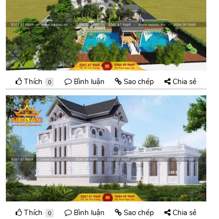
Thích
Bình luận
Sao chép
Chia sẻ
0
Thích
Bình luận
Sao chép
Chia sẻ
0