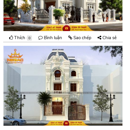
Thích
Bình luận
Sao chép
Chia sẻ
0