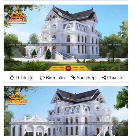
Thích
Bình luận
Sao chép
Chia sẻ
0