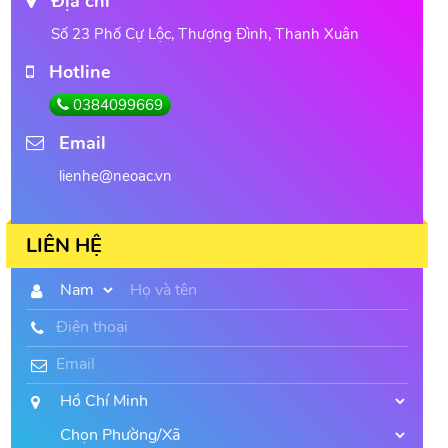
Địa chỉ
Số 23 Phố Cự Lộc, Thượng Đình, Thanh Xuân
Hotline
0384099669
Email
lienhe@neoac.vn
LIÊN HỆ