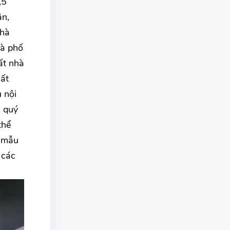
,5
ận,
nhà
hà phố
ất nhà
ất
 nội
u quý
thể
ề mẫu
 các