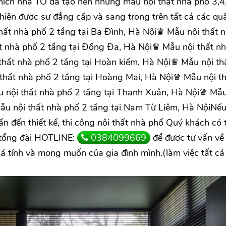
Thích nhà TO đã tạo nên những mẫu nội thất nhà phố 3,4
hiện được sự đẳng cấp và sang trọng trên tất cả các qu
hất nhà phố 2 tầng tại Ba Đình, Hà Nội♛ Mẫu nội thất 
t nhà phố 2 tầng tại Đống Đa, Hà Nội♛ Mẫu nội thất n
thất nhà phố 2 tầng tại Hoàn kiếm, Hà Nội♛ Mẫu nội th
thất nhà phố 2 tầng tại Hoàng Mai, Hà Nội♛ Mẫu nội th
u nội thất nhà phố 2 tầng tại Thanh Xuân, Hà Nội♛ Mẫu
ẫu nội thất nhà phố 2 tầng tại Nam Từ Liêm, Hà NộiNế
n đến thiết kế, thi công nội thất nhà phố Quý khách có 
a tổng đài HOTLINE:
0384099669
để được tư vấn v
cá tính và mong muốn của gia đình mình.(làm việc tất cả