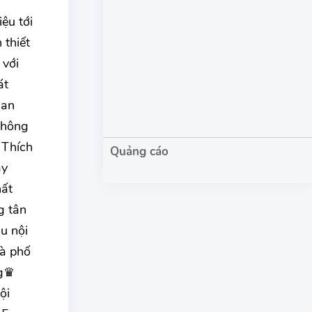
ệu tới
 thiết
 với
át
ian
không
 Thích
ày
hất
g tân
u nội
hà phố
ng♛
ội