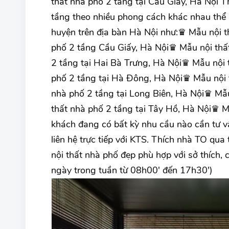
thất nhà phố 2 tầng tại Cầu Giấy, Hà Nội 
tầng theo nhiều phong cách khác nhau thể 
huyện trên địa bàn Hà Nội như:♛ Mẫu nội t
phố 2 tầng Cầu Giấy, Hà Nội♛ Mẫu nội thấ
2 tầng tại Hai Bà Trưng, Hà Nội♛ Mẫu nội 
phố 2 tầng tại Hà Đông, Hà Nội♛ Mẫu nội 
nhà phố 2 tầng tại Long Biên, Hà Nội♛ Mẫ
thất nhà phố 2 tầng tại Tây Hồ, Hà Nội♛ M
khách đang có bất kỳ nhu cầu nào cần tư vấ
liên hệ trực tiếp với KTS. Thích nhà TO qu
nội thất nhà phố đẹp phù hợp với sở thích, 
ngày trong tuần từ 08h00' đến 17h30')