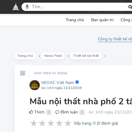
Trang chủ
Ban quản trị
Công 
Công ty thiết kế n
Trang chủ
News Feed
Thiết kế nội thất
XEM TRÊN DI ĐỘNG
NEOAC Việt Nam
lúc 14:0 ngày 21/11/2019
Mẫu nội thất nhà phố 2 t
Thích
Bình luận
lúc 14:0 ngày 21/11/20
1
0
●
●
★
★
★
★
★
Xếp hạng:
0
(
0
đánh giá)