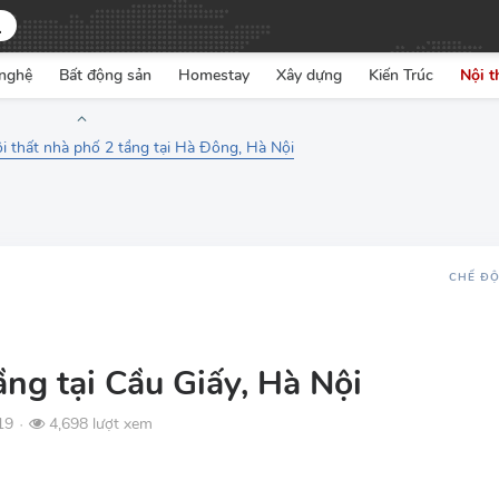
nghệ
Bất động sản
Homestay
Xây dựng
Kiến Trúc
Nội t
ội thất nhà phố 2 tầng tại Hà Đông, Hà Nội
CHẾ Đ
ầng tại Cầu Giấy, Hà Nội
19
4,698 lượt xem
●