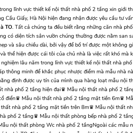
ng lĩnh vực thiết kế nội thất nhà phố 2 tầng xin giới thi
g Cầu Giấy, Hà Nội hiện đang nhận được yêu cầu tư vấn
hà TO
. Tất cả chúng ta đều biết rằng những căn nhà phố
ng có diện tích sân vườn chúng thường được nằm san s
ẹp và sâu chiều dài, bởi vậy để bố trí được một không g
à thể hiện được cái tôi của chủ nhà là việc rất khó mà 
 nghiệm lâu năm trong lĩnh vực thiết kế nội thất nhà phố
pháp thông minh để khắc phục nhược điểm mà mẫu nhà n
ằng định được uy tín của mình qua hàng loạt mẫu nội t
ất nhà phố 2 tầng hiện đại♛ Mẫu nội thất nhà phố 2 tần
 cổ điển♛ Mẫu nội thất nhà phố 2 tầng mặt tiền 6m♛ Mẫ
thất nhà phố 2 tầng mặt tiền trên 8m♛ Mẫu nội thất n
nhà phố 2 tầng♛ Mẫu nội thất phòng bếp nhà phố 2 tầ
Mẫu nội thất phòng Wc nhà phố 2 tầngNgoài các mẫu n