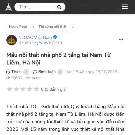
News Feed
Thi công nội thất
NEOAC Việt Nam
lúc 15:42 ngày 15/10/2019
Mẫu nội thất nhà phố 2 tầng tại Nam Từ
Liêm, Hà Nội
Thích
Bình luận
lúc 15:42 ngày 15/10/2019
7
0
●
●
●
9,601 lượt xem
★
★
★
★
★
0
(
0
đánh giá)
Thích nhà TO - Giới thiệu tới Quý khách hàng Mẫu nội
thất nhà phố 2 tầng tại Nam Từ Liêm, Hà Nội được kiến
trúc sư của chúng tôi thiết kế và bàn giao vào đầu năm
2026. Với 15 năm trong lĩnh vực thiết kế nội thất Nhà