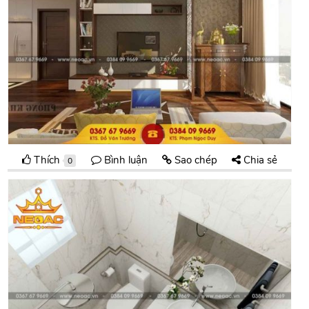
Thích
Bình luận
Sao chép
Chia sẻ
0