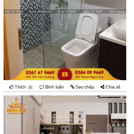
Thích
Bình luận
Sao chép
Chia sẻ
0