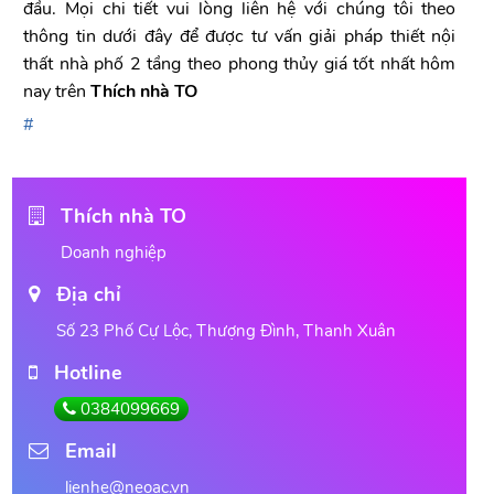
đầu. Mọi chi tiết vui lòng liên hệ với chúng tôi theo
thông tin dưới đây để được tư vấn giải pháp thiết nội
thất nhà phố 2 tầng theo phong thủy giá tốt nhất hôm
nay trên
Thích nhà TO
Thích nhà TO
Doanh nghiệp
Địa chỉ
Số 23 Phố Cự Lộc, Thượng Đình, Thanh Xuân
Hotline
0384099669
Email
lienhe@neoac.vn