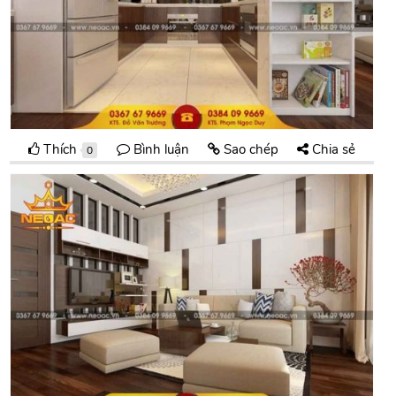
Thích
Bình luận
Sao chép
Chia sẻ
0