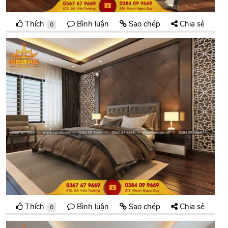
Thích
Bình luận
Sao chép
Chia sẻ
0
Thích
Bình luận
Sao chép
Chia sẻ
0