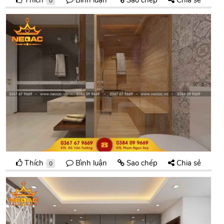
0
Thích
Bình luận
Sao chép
Chia sẻ
0