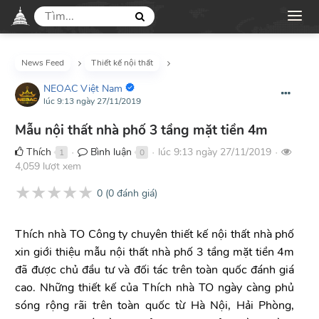
News Feed
Thiết kế nội thất
NEOAC Việt Nam
lúc 9:13 ngày 27/11/2019
Mẫu nội thất nhà phố 3 tầng mặt tiền 4m
Thích
Bình luận
lúc 9:13 ngày 27/11/2019
1
0
●
●
●
4,059 lượt xem
★
★
★
★
★
0
(
0
đánh giá)
Thích nhà TO Công ty chuyên thiết kế nội thất nhà phố
xin giới thiệu mẫu nội thất nhà phố 3 tầng mặt tiền 4m
đã được chủ đầu tư và đối tác trên toàn quốc đánh giá
cao. Những thiết kế của Thích nhà TO ngày càng phủ
sóng rộng rãi trên toàn quốc từ Hà Nội, Hải Phòng,