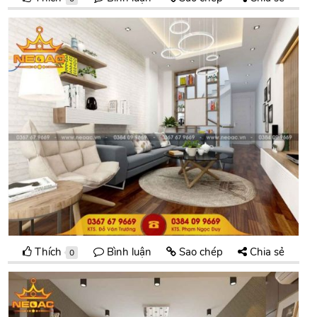
Thích
Bình luận
Sao chép
Chia sẻ
0