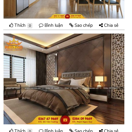
Thích
Bình luận
Sao chép
Chia sẻ
0
Thích
Bình luận
Sao chép
Chia sẻ
0