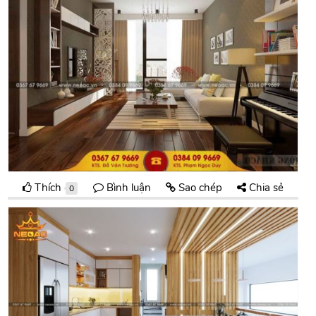
Thích
Bình luận
Sao chép
Chia sẻ
0