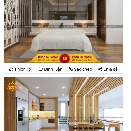
Thích
Bình luận
Sao chép
Chia sẻ
0