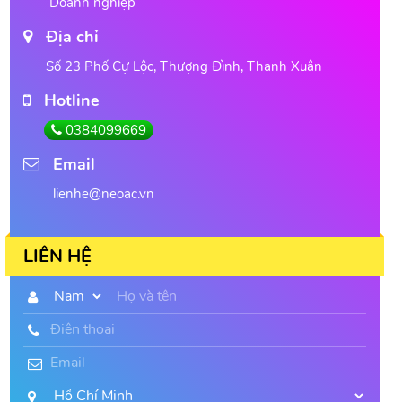
Doanh nghiệp
Địa chỉ
Số 23 Phố Cự Lộc, Thượng Đình, Thanh Xuân
Hotline
0384099669
Email
lienhe@neoac.vn
LIÊN HỆ