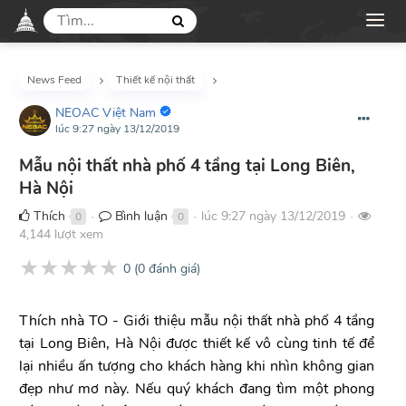
News Feed
Thiết kế nội thất
NEOAC Việt Nam
lúc 9:27 ngày 13/12/2019
Mẫu nội thất nhà phố 4 tầng tại Long Biên,
Hà Nội
Thích
Bình luận
lúc 9:27 ngày 13/12/2019
0
0
●
●
●
4,144 lượt xem
★
★
★
★
★
0
(
0
đánh giá)
Thích nhà TO - Giới thiệu mẫu nội thất nhà phố 4 tầng
tại Long Biên, Hà Nội được thiết kế vô cùng tinh tế để
lại nhiều ấn tượng cho khách hàng khi nhìn không gian
đẹp như mơ này. Nếu quý khách đang tìm một phong