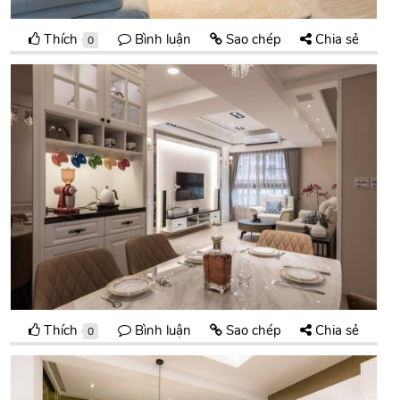
Thích
Bình luận
Sao chép
Chia sẻ
0
Thích
Bình luận
Sao chép
Chia sẻ
0