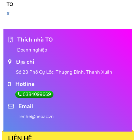
TO
Thích nhà TO
Doanh nghiệp
Địa chỉ
Số 23 Phố Cự Lộc, Thượng Đình, Thanh Xuân
Hotline
0384099669
Email
lienhe@neoac.vn
LIÊN HỆ