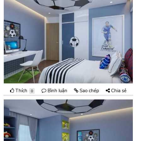
Thích
Bình luận
Sao chép
Chia sẻ
0