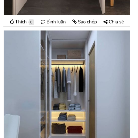
Thích
Bình luận
Sao chép
Chia sẻ
0