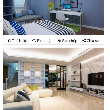
Thích
Bình luận
Sao chép
Chia sẻ
0