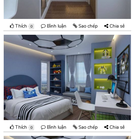
Thích
Bình luận
Sao chép
Chia sẻ
0
Thích
Bình luận
Sao chép
Chia sẻ
0