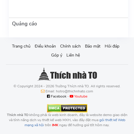
Trang chủ
Điều khoản
Chính sách
Bảo mật
Hỏi đáp
Góp ý
Liên hệ
© Copyright 2024 - 2026 Trường Thích nhà TO. All rights reserved.
Email: hotro@thichnhato.com
Facebook
-
Youtube
Thích nhà TO
không phải là web kinh doanh, đây là website demo giao diện
và tính năng dịch vụ thiết kế web MXH, vào đây đặt mua
gói thiết kế Web
mạng xã hội
trên
IMK
ngay để hưởng giá tốt hôm nay.