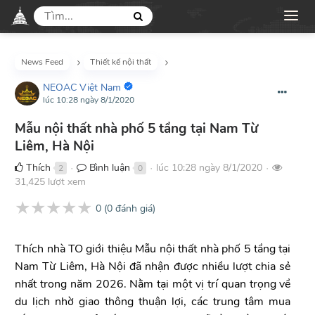
News Feed
Thiết kế nội thất
NEOAC Việt Nam
lúc 10:28 ngày 8/1/2020
Mẫu nội thất nhà phố 5 tầng tại Nam Từ
Liêm, Hà Nội
Thích
Bình luận
lúc 10:28 ngày 8/1/2020
2
0
●
●
●
31,425 lượt xem
★
★
★
★
★
0
(
0
đánh giá)
Thích nhà TO giới thiệu Mẫu nội thất nhà phố 5 tầng tại
Nam Từ Liêm, Hà Nội đã nhận được nhiều lượt chia sẻ
nhất trong năm 2026. Nằm tại một vị trí quan trọng về
du lịch nhờ giao thông thuận lợi, các trung tâm mua