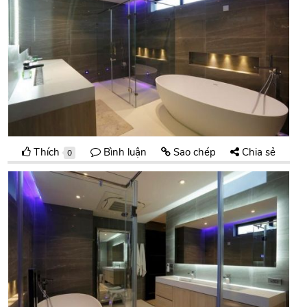
Thích
Bình luận
Sao chép
Chia sẻ
0