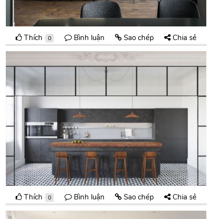
Thích
Bình luận
Sao chép
Chia sẻ
0
Thích
Bình luận
Sao chép
Chia sẻ
0