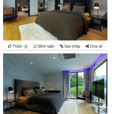
Thích
Bình luận
Sao chép
Chia sẻ
0