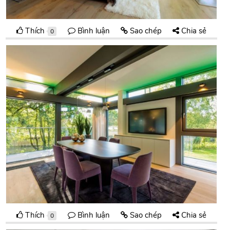
Thích
Bình luận
Sao chép
Chia sẻ
0
Thích
Bình luận
Sao chép
Chia sẻ
0