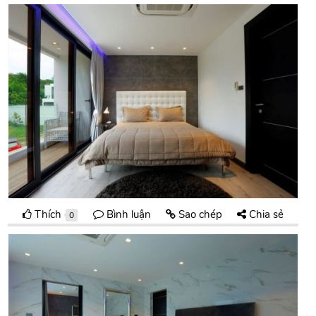
Thích
Bình luận
Sao chép
Chia sẻ
0