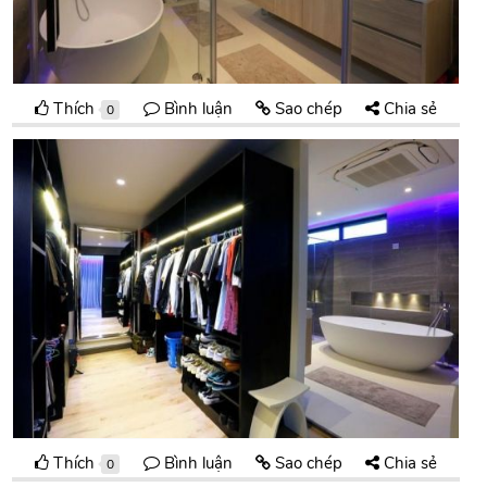
Thích
Bình luận
Sao chép
Chia sẻ
0
Thích
Bình luận
Sao chép
Chia sẻ
0