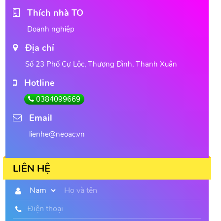
Thích nhà TO
Doanh nghiệp
Địa chỉ
Số 23 Phố Cự Lộc, Thượng Đình, Thanh Xuân
Hotline
0384099669
Email
lienhe@neoac.vn
LIÊN HỆ